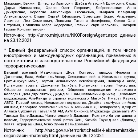
Маркович, Бахмин Вячеслав Иванович, Шабад Анатолий Ефимович, Сухих
Дарья Николаевна, Орлов Олег Петрович, Добровольская Анна
Дмитриевна, Королева Александра Евгеньевна, Смирнов Владимир
Александрович, Вицин Сергей Ефимович, Золотухин Борис Андреевич,
Левинсон Лев Семенович, Локшина Татьяна Иосифовна, Орлов Олег
Петрович, Полякова Мара Федоровна, Резник Генри Маркович, Захаров
Герман Константинович
Источник:
http://unro.minjust.ru/NKOForeignAgent.aspx
данные
на
23.12.2021
* Единый федеральный список организаций, в том числе
иностранных и международных организаций, признанных в
соответствии с законодательством Российской Федерации
террористическими:
Высший военный Маджлисуль Шура, Конгресс народов Ичкерии и
Дагестана, База, Асбат аль-Ансар, Священная война, Исламская группа,
Братья-мусульмане, Партия исламского освобождения, Лашкар-И-Тайба,
Исламская группа, Движение Талибан, Исламская партия Туркестана,
Общество социальных реформ, Общество возрождения исламского
наследия, Дом двух святых, Джунд аш-Шам, Исламский джихад – Джамаат
моджахедов, Аль-Каида в странах исламского Магриба, Имарат Кавказ,
АБТО, Правый сектор, Исламское государство, Джабха аль-Нусра ли-Ахль
аш-Шам, Народное ополчение имени К. Минина и Д. Пожарского, Аджр от
Аллаха Субхану уа Тагьаля SHAM, АУМ Синрике, Муджахеды джамаата Ат-
Тавхида Валь-Джихад, Чистопольский Джамаат, Рохнамо ба суи давлати
исломи, Террористическое сообщество Сеть, Катиба Таухид валь-Джихад,
Хайят Тахрир аш-Шам, Ахлю Сунна Валь Джамаа
Источник:
http://nac.gov.ru/terroristicheskie-i-ekstremistskie-
organizacii-i-materialy.html
данные на
06.12.2021