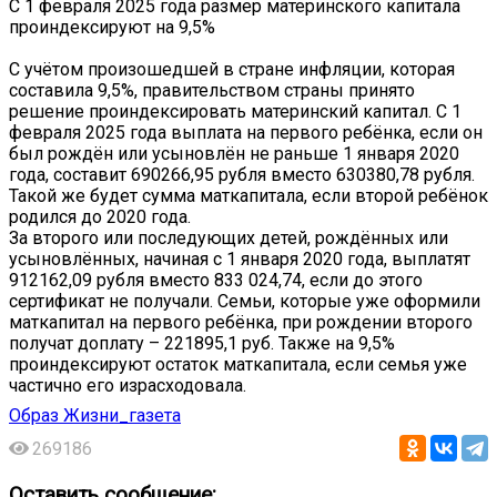
С 1 февраля 2025 года размер материнского капитала
проиндексируют на 9,5%
С учётом произошедшей в стране инфляции, которая
составила 9,5%, правительством страны принято
решение проиндексировать материнский капитал. С 1
февраля 2025 года выплата на первого ребёнка, если он
был рождён или усыновлён не раньше 1 января 2020
года, составит 690266,95 рубля вместо 630380,78 рубля.
Такой же будет сумма маткапитала, если второй ребёнок
родился до 2020 года.
За второго или последующих детей, рождённых или
усыновлённых, начиная с 1 января 2020 года, выплатят
912162,09 рубля вместо 833 024,74, если до этого
сертификат не получали. Семьи, которые уже оформили
маткапитал на первого ребёнка, при рождении второго
получат доплату – 221895,1 руб. Также на 9,5%
проиндексируют остаток маткапитала, если семья уже
частично его израсходовала.
Образ Жизни_газета
269186
Оставить сообщение: