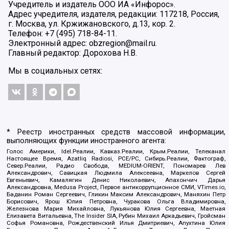
Учредитель и издатель ООО ИА «Инфорос».
Адрес учредителя, издателя, редакции: 117218, Россия,
г. Москва, ул. Кржижановского, д.13, кор. 2.
Телефон: +7 (495) 718-84-11.
Электронный адрес: obzregion@mail.ru.
Главный редактор: Дорохова Н.В.
Мы в социальных сетях:
* Реестр иностранных средств массовой информации,
выполняющих функции иностранного агента:
Голос Америки, Idel.Реалии, Кавказ.Реалии, Крым.Реалии, Телеканал
Настоящее Время, Azatliq Radiosi, PCE/PC, Сибирь.Реалии, Фактограф,
Север.Реалии, Радио Свобода, MEDIUM-ORIENT, Пономарев Лев
Александрович, Савицкая Людмила Алексеевна, Маркелов Сергей
Евгеньевич, Камалягин Денис Николаевич, Апахончич Дарья
Александровна, Medusa Project, Первое антикоррупционное СМИ, VTimes.io,
Баданин Роман Сергеевич, Гликин Максим Александрович, Маняхин Петр
Борисович, Ярош Юлия Петровна, Чуракова Ольга Владимировна,
Железнова Мария Михайловна, Лукьянова Юлия Сергеевна, Маетная
Елизавета Витальевна, The Insider SIA, Рубин Михаил Аркадьевич, Гройсман
Софья Романовна, Рождественский Илья Дмитриевич, Апухтина Юлия