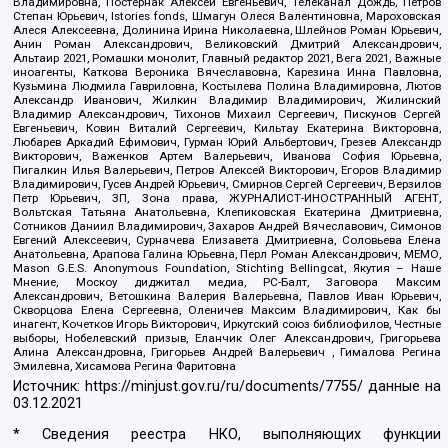
Владимировна, Постернак Алексей Евгеньевич, Телеканал Дождь, Петров
Степан Юрьевич, Istories fonds, Шмагун Олеся Валентиновна, Мароховская
Алеся Алексеевна, Долинина Ирина Николаевна, Шлейнов Роман Юрьевич,
Анин Роман Александрович, Великовский Дмитрий Александрович,
Альтаир 2021, Ромашки монолит, Главный редактор 2021, Вега 2021, Важные
иноагенты, Каткова Вероника Вячеславовна, Карезина Инна Павловна,
Кузьмина Людмила Гавриловна, Костылева Полина Владимировна, Лютов
Александр Иванович, Жилкин Владимир Владимирович, Жилинский
Владимир Александрович, Тихонов Михаил Сергеевич, Пискунов Сергей
Евгеньевич, Ковин Виталий Сергеевич, Кильтау Екатерина Викторовна,
Любарев Аркадий Ефимович, Гурман Юрий Альбертович, Грезев Александр
Викторович, Важенков Артем Валерьевич, Иванова София Юрьевна,
Пигалкин Илья Валерьевич, Петров Алексей Викторович, Егоров Владимир
Владимирович, Гусев Андрей Юрьевич, Смирнов Сергей Сергеевич, Верзилов
Петр Юрьевич, ЗП, Зона права, ЖУРНАЛИСТ-ИНОСТРАННЫЙ АГЕНТ,
Вольтская Татьяна Анатольевна, Клепиковская Екатерина Дмитриевна,
Сотников Даниил Владимирович, Захаров Андрей Вячеславович, Симонов
Евгений Алексеевич, Сурначева Елизавета Дмитриевна, Соловьева Елена
Анатольевна, Арапова Галина Юрьевна, Перл Роман Александрович, МЕМО,
Mason G.E.S. Anonymous Foundation, Stichting Bellingcat, Якутия – Наше
Мнение, Москоу диджитал медиа, РС-Балт, Заговора Максим
Александрович, Ветошкина Валерия Валерьевна, Павлов Иван Юрьевич,
Скворцова Елена Сергеевна, Оленичев Максим Владимирович, Как бы
инагент, Кочетков Игорь Викторович, Иркутский союз библиофилов, Честные
выборы, Нобелевский призыв, Еланчик Олег Александрович, Григорьева
Алина Александровна, Григорьев Андрей Валерьевич , Гималова Регина
Эмилевна, Хисамова Регина Фаритовна
Источник:
https://minjust.gov.ru/ru/documents/7755/
данные на
03.12.2021
* Сведения реестра НКО, выполняющих функции