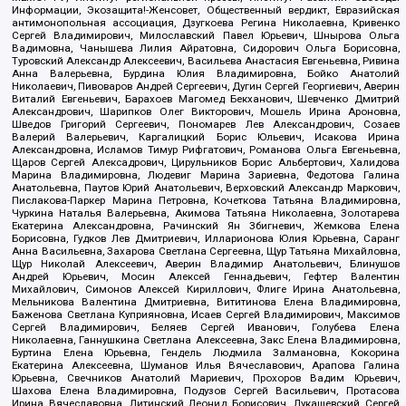
Информации, Экозащита!-Женсовет, Общественный вердикт, Евразийская
антимонопольная ассоциация, Дзугкоева Регина Николаевна, Кривенко
Сергей Владимирович, Милославский Павел Юрьевич, Шнырова Ольга
Вадимовна, Чанышева Лилия Айратовна, Сидорович Ольга Борисовна,
Туровский Александр Алексеевич, Васильева Анастасия Евгеньевна, Ривина
Анна Валерьевна, Бурдина Юлия Владимировна, Бойко Анатолий
Николаевич, Пивоваров Андрей Сергеевич, Дугин Сергей Георгиевич, Аверин
Виталий Евгеньевич, Барахоев Магомед Бекханович, Шевченко Дмитрий
Александрович, Шарипков Олег Викторович, Мошель Ирина Ароновна,
Шведов Григорий Сергеевич, Пономарев Лев Александрович, Созаев
Валерий Валерьевич, Каргалицкий Борис Юльевич, Исакова Ирина
Александровна, Исламов Тимур Рифгатович, Романова Ольга Евгеньевна,
Щаров Сергей Алексадрович, Цирульников Борис Альбертович, Халидова
Марина Владимировна, Людевиг Марина Зариевна, Федотова Галина
Анатольевна, Паутов Юрий Анатольевич, Верховский Александр Маркович,
Пислакова-Паркер Марина Петровна, Кочеткова Татьяна Владимировна,
Чуркина Наталья Валерьевна, Акимова Татьяна Николаевна, Золотарева
Екатерина Александровна, Рачинский Ян Збигневич, Жемкова Елена
Борисовна, Гудков Лев Дмитриевич, Илларионова Юлия Юрьевна, Саранг
Анна Васильевна, Захарова Светлана Сергеевна, Щур Татьяна Михайловна,
Щур Николай Алексеевич, Аверин Владимир Анатольевич, Блинушов
Андрей Юрьевич, Мосин Алексей Геннадьевич, Гефтер Валентин
Михайлович, Симонов Алексей Кириллович, Флиге Ирина Анатольевна,
Мельникова Валентина Дмитриевна, Вититинова Елена Владимировна,
Баженова Светлана Куприяновна, Исаев Сергей Владимирович, Максимов
Сергей Владимирович, Беляев Сергей Иванович, Голубева Елена
Николаевна, Ганнушкина Светлана Алексеевна, Закс Елена Владимировна,
Буртина Елена Юрьевна, Гендель Людмила Залмановна, Кокорина
Екатерина Алексеевна, Шуманов Илья Вячеславович, Арапова Галина
Юрьевна, Свечников Анатолий Мариевич, Прохоров Вадим Юрьевич,
Шахова Елена Владимировна, Подузов Сергей Васильевич, Протасова
Ирина Вячеславовна, Литинский Леонид Борисович, Лукашевский Сергей