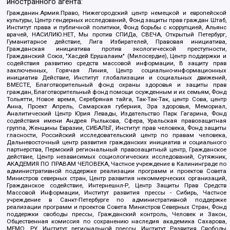
иностранного агента:
Гражданин.Армия.Право, Нижегородский центр немецкой и европейской
культуры, Центр гендерных исследований, Фонд защиты прав граждан Штаб,
Институт права и публичной политики, Фонд борьбы с коррупцией, Альянс
врачей, НАСИЛИЮ.НЕТ, Мы против СПИДа, СВЕЧА, Открытый Петербург,
Гуманитарное действие, Лига Избирателей, Правовая инициатива,
Гражданская инициатива против экологической преступности,
Гражданский Союз, "Хасдей Ерушалаим" (Милосердие), Центр поддержки и
содействия развитию средств массовой информации, В защиту прав
заключенных, Горячая Линия, Центр социально-информационных
инициатив Действие, Институт глобализации и социальных движений,
ВМЕСТЕ, Благотворительный фонд охраны здоровья и защиты прав
граждан, Благотворительный фонд помощи осужденным и их семьям, Фонд
Тольятти, Новое время, Серебряная тайга, Так-Так-Так, центр Сова, центр
Анна, Проект Апрель, Самарская губерния, Эра здоровья, Мемориал,
Аналитический Центр Юрия Левады, Издательство Парк Гагарина, Фонд
содействия имени Андрея Рылькова, Сфера, Уральская правозащитная
группа, Женщины Евразии, СИБАЛЬТ, Институт прав человека, Фонд защиты
гласности, Российский исследовательский центр по правам человека,
Дальневосточный центр развития гражданских инициатив и социального
партнерства, Пермский региональный правозащитный центр, Гражданское
действие, Центр независимых социологических исследований, Сутяжник,
АКАДЕМИЯ ПО ПРАВАМ ЧЕЛОВЕКА, Частное учреждение в Калининграде по
административной поддержке реализации программ и проектов Совета
Министров северных стран, Центр развития некоммерческих организаций,
Гражданское содействие, Интернешнл-Р, Центр Защиты Прав Средств
Массовой Информации, Институт развития прессы - Сибирь, Частное
учреждение в Санкт-Петербурге по административной поддержке
реализации программ и проектов Совета Министров Северных Стран, Фонд
поддержки свободы прессы, Гражданский контроль, Человек и Закон,
Общественная комиссия по сохранению наследия академика Сахарова,
МЕМО. РУ, Институт региональной прессы, Институт Развития Свободы