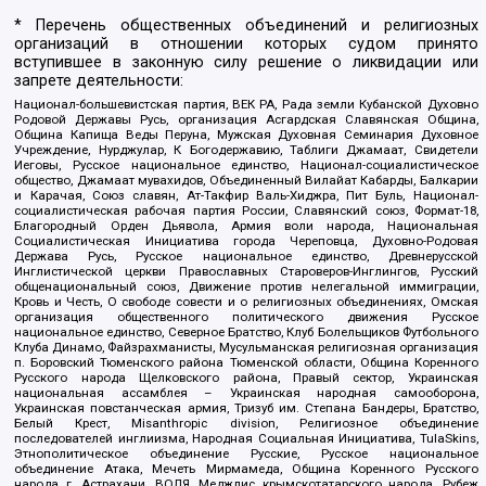
* Перечень общественных объединений и религиозных
организаций в отношении которых судом принято
вступившее в законную силу решение о ликвидации или
запрете деятельности:
Национал-большевистская партия, ВЕК РА, Рада земли Кубанской Духовно
Родовой Державы Русь, организация Асгардская Славянская Община,
Община Капища Веды Перуна, Мужская Духовная Семинария Духовное
Учреждение, Нурджулар, К Богодержавию, Таблиги Джамаат, Свидетели
Иеговы, Русское национальное единство, Национал-социалистическое
общество, Джамаат мувахидов, Объединенный Вилайат Кабарды, Балкарии
и Карачая, Союз славян, Ат-Такфир Валь-Хиджра, Пит Буль, Национал-
социалистическая рабочая партия России, Славянский союз, Формат-18,
Благородный Орден Дьявола, Армия воли народа, Национальная
Социалистическая Инициатива города Череповца, Духовно-Родовая
Держава Русь, Русское национальное единство, Древнерусской
Инглистической церкви Православных Староверов-Инглингов, Русский
общенациональный союз, Движение против нелегальной иммиграции,
Кровь и Честь, О свободе совести и о религиозных объединениях, Омская
организация общественного политического движения Русское
национальное единство, Северное Братство, Клуб Болельщиков Футбольного
Клуба Динамо, Файзрахманисты, Мусульманская религиозная организация
п. Боровский Тюменского района Тюменской области, Община Коренного
Русского народа Щелковского района, Правый сектор, Украинская
национальная ассамблея – Украинская народная самооборона,
Украинская повстанческая армия, Тризуб им. Степана Бандеры, Братство,
Белый Крест, Misanthropic division, Религиозное объединение
последователей инглиизма, Народная Социальная Инициатива, TulaSkins,
Этнополитическое объединение Русские, Русское национальное
объединение Атака, Мечеть Мирмамеда, Община Коренного Русского
народа г. Астрахани, ВОЛЯ, Меджлис крымскотатарского народа, Рубеж