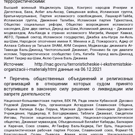
террористическими:
Высший военный Маджлисуль Шура, Конгресс народов Ичкерии и
Дагестана, База, Асбат аль-Ансар, Священная война, Исламская группа,
Братья-мусульмане, Партия исламского освобождения, Лашкар-И-Тайба,
Исламская группа, Движение Талибан, Исламская партия Туркестана,
Общество социальных реформ, Общество возрождения исламского
наследия, Дом двух святых, Джунд аш-Шам, Исламский джихад – Джамаат
моджахедов, Аль-Каида в странах исламского Магриба, Имарат Кавказ,
АБТО, Правый сектор, Исламское государство, Джабха аль-Нусра ли-Ахль
аш-Шам, Народное ополчение имени К. Минина и Д. Пожарского, Аджр от
Аллаха Субхану уа Тагьаля SHAM, АУМ Синрике, Муджахеды джамаата Ат-
Тавхида Валь-Джихад, Чистопольский Джамаат, Рохнамо ба суи давлати
исломи, Террористическое сообщество Сеть, Катиба Таухид валь-Джихад,
Хайят Тахрир аш-Шам, Ахлю Сунна Валь Джамаа
Источник:
http://nac.gov.ru/terroristicheskie-i-ekstremistskie-
organizacii-i-materialy.html
данные на
06.12.2021
* Перечень общественных объединений и религиозных
организаций в отношении которых судом принято
вступившее в законную силу решение о ликвидации или
запрете деятельности:
Национал-большевистская партия, ВЕК РА, Рада земли Кубанской Духовно
Родовой Державы Русь, организация Асгардская Славянская Община,
Община Капища Веды Перуна, Мужская Духовная Семинария Духовное
Учреждение, Нурджулар, К Богодержавию, Таблиги Джамаат, Свидетели
Иеговы, Русское национальное единство, Национал-социалистическое
общество, Джамаат мувахидов, Объединенный Вилайат Кабарды, Балкарии
и Карачая, Союз славян, Ат-Такфир Валь-Хиджра, Пит Буль, Национал-
социалистическая рабочая партия России, Славянский союз, Формат-18,
Благородный Орден Дьявола, Армия воли народа, Национальная