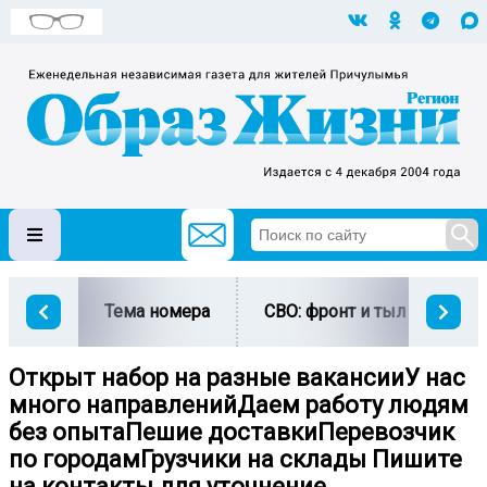
Тема номера
СВО: фронт и тыл
Ми
Открыт набор на разные вакансииУ нас
много направленийДаем работу людям
без опытаПешие доставкиПеревозчик
по городамГрузчики на склады Пишите
на контакты для уточнение...