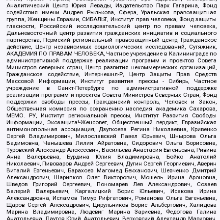
Аналитический Центр Юрия Левады, Издательство Парк Гагарина, Фонд
содействия имени Андрея Рылькова, Сфера, Уральская правозащитная
группа, Женщины Евразии, СИБАЛЬТ, Институт прав человека, Фонд защиты
гласности, Российский исследовательский центр по правам человека,
Дальневосточный центр развития гражданских инициатив и социального
партнерства, Пермский региональный правозащитный центр, Гражданское
действие, Центр независимых социологических исследований, Сутяжник,
АКАДЕМИЯ ПО ПРАВАМ ЧЕЛОВЕКА, Частное учреждение в Калининграде по
административной поддержке реализации программ и проектов Совета
Министров северных стран, Центр развития некоммерческих организаций,
Гражданское содействие, Интернешнл-Р, Центр Защиты Прав Средств
Массовой Информации, Институт развития прессы - Сибирь, Частное
учреждение в Санкт-Петербурге по административной поддержке
реализации программ и проектов Совета Министров Северных Стран, Фонд
поддержки свободы прессы, Гражданский контроль, Человек и Закон,
Общественная комиссия по сохранению наследия академика Сахарова,
МЕМО. РУ, Институт региональной прессы, Институт Развития Свободы
Информации, Экозащита!-Женсовет, Общественный вердикт, Евразийская
антимонопольная ассоциация, Дзугкоева Регина Николаевна, Кривенко
Сергей Владимирович, Милославский Павел Юрьевич, Шнырова Ольга
Вадимовна, Чанышева Лилия Айратовна, Сидорович Ольга Борисовна,
Туровский Александр Алексеевич, Васильева Анастасия Евгеньевна, Ривина
Анна Валерьевна, Бурдина Юлия Владимировна, Бойко Анатолий
Николаевич, Пивоваров Андрей Сергеевич, Дугин Сергей Георгиевич, Аверин
Виталий Евгеньевич, Барахоев Магомед Бекханович, Шевченко Дмитрий
Александрович, Шарипков Олег Викторович, Мошель Ирина Ароновна,
Шведов Григорий Сергеевич, Пономарев Лев Александрович, Созаев
Валерий Валерьевич, Каргалицкий Борис Юльевич, Исакова Ирина
Александровна, Исламов Тимур Рифгатович, Романова Ольга Евгеньевна,
Щаров Сергей Алексадрович, Цирульников Борис Альбертович, Халидова
Марина Владимировна, Людевиг Марина Зариевна, Федотова Галина
Анатольевна, Паутов Юрий Анатольевич, Верховский Александр Маркович,