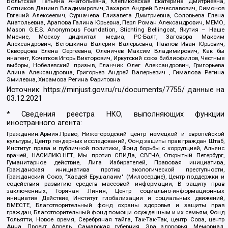
Вольтская Татьяна Анатольевна, Клепиковская Екатерина Дмитриевна,
Сотников Даниил Владимирович, Захаров Андрей Вячеславович, Симонов
Евгений Алексеевич, Сурначева Елизавета Дмитриевна, Соловьева Елена
Анатольевна, Арапова Галина Юрьевна, Перл Роман Александрович, МЕМО,
Mason G.E.S. Anonymous Foundation, Stichting Bellingcat, Якутия – Наше
Мнение, Москоу диджитал медиа, РС-Балт, Заговора Максим
Александрович, Ветошкина Валерия Валерьевна, Павлов Иван Юрьевич,
Скворцова Елена Сергеевна, Оленичев Максим Владимирович, Как бы
инагент, Кочетков Игорь Викторович, Иркутский союз библиофилов, Честные
выборы, Нобелевский призыв, Еланчик Олег Александрович, Григорьева
Алина Александровна, Григорьев Андрей Валерьевич , Гималова Регина
Эмилевна, Хисамова Регина Фаритовна
Источник:
https://minjust.gov.ru/ru/documents/7755/
данные на
03.12.2021
* Сведения реестра НКО, выполняющих функции
иностранного агента:
Гражданин.Армия.Право, Нижегородский центр немецкой и европейской
культуры, Центр гендерных исследований, Фонд защиты прав граждан Штаб,
Институт права и публичной политики, Фонд борьбы с коррупцией, Альянс
врачей, НАСИЛИЮ.НЕТ, Мы против СПИДа, СВЕЧА, Открытый Петербург,
Гуманитарное действие, Лига Избирателей, Правовая инициатива,
Гражданская инициатива против экологической преступности,
Гражданский Союз, "Хасдей Ерушалаим" (Милосердие), Центр поддержки и
содействия развитию средств массовой информации, В защиту прав
заключенных, Горячая Линия, Центр социально-информационных
инициатив Действие, Институт глобализации и социальных движений,
ВМЕСТЕ, Благотворительный фонд охраны здоровья и защиты прав
граждан, Благотворительный фонд помощи осужденным и их семьям, Фонд
Тольятти, Новое время, Серебряная тайга, Так-Так-Так, центр Сова, центр
Анна, Проект Апрель, Самарская губерния, Эра здоровья, Мемориал,