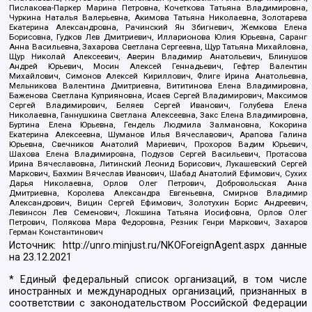
Пислакова-Паркер Марина Петровна, Кочеткова Татьяна Владимировна,
Чуркина Наталья Валерьевна, Акимова Татьяна Николаевна, Золотарева
Екатерина Александровна, Рачинский Ян Збигневич, Жемкова Елена
Борисовна, Гудков Лев Дмитриевич, Илларионова Юлия Юрьевна, Саранг
Анна Васильевна, Захарова Светлана Сергеевна, Щур Татьяна Михайловна,
Щур Николай Алексеевич, Аверин Владимир Анатольевич, Блинушов
Андрей Юрьевич, Мосин Алексей Геннадьевич, Гефтер Валентин
Михайлович, Симонов Алексей Кириллович, Флиге Ирина Анатольевна,
Мельникова Валентина Дмитриевна, Вититинова Елена Владимировна,
Баженова Светлана Куприяновна, Исаев Сергей Владимирович, Максимов
Сергей Владимирович, Беляев Сергей Иванович, Голубева Елена
Николаевна, Ганнушкина Светлана Алексеевна, Закс Елена Владимировна,
Буртина Елена Юрьевна, Гендель Людмила Залмановна, Кокорина
Екатерина Алексеевна, Шуманов Илья Вячеславович, Арапова Галина
Юрьевна, Свечников Анатолий Мариевич, Прохоров Вадим Юрьевич,
Шахова Елена Владимировна, Подузов Сергей Васильевич, Протасова
Ирина Вячеславовна, Литинский Леонид Борисович, Лукашевский Сергей
Маркович, Бахмин Вячеслав Иванович, Шабад Анатолий Ефимович, Сухих
Дарья Николаевна, Орлов Олег Петрович, Добровольская Анна
Дмитриевна, Королева Александра Евгеньевна, Смирнов Владимир
Александрович, Вицин Сергей Ефимович, Золотухин Борис Андреевич,
Левинсон Лев Семенович, Локшина Татьяна Иосифовна, Орлов Олег
Петрович, Полякова Мара Федоровна, Резник Генри Маркович, Захаров
Герман Константинович
Источник:
http://unro.minjust.ru/NKOForeignAgent.aspx
данные
на
23.12.2021
* Единый федеральный список организаций, в том числе
иностранных и международных организаций, признанных в
соответствии с законодательством Российской Федерации