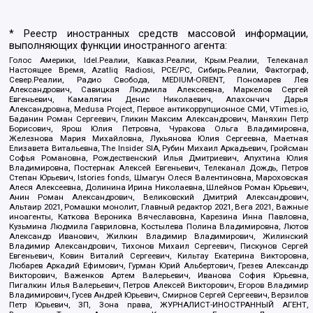
* Реестр иностранных средств массовой информации,
выполняющих функции иностранного агента:
Голос Америки, Idel.Реалии, Кавказ.Реалии, Крым.Реалии, Телеканал
Настоящее Время, Azatliq Radiosi, PCE/PC, Сибирь.Реалии, Фактограф,
Север.Реалии, Радио Свобода, MEDIUM-ORIENT, Пономарев Лев
Александрович, Савицкая Людмила Алексеевна, Маркелов Сергей
Евгеньевич, Камалягин Денис Николаевич, Апахончич Дарья
Александровна, Medusa Project, Первое антикоррупционное СМИ, VTimes.io,
Баданин Роман Сергеевич, Гликин Максим Александрович, Маняхин Петр
Борисович, Ярош Юлия Петровна, Чуракова Ольга Владимировна,
Железнова Мария Михайловна, Лукьянова Юлия Сергеевна, Маетная
Елизавета Витальевна, The Insider SIA, Рубин Михаил Аркадьевич, Гройсман
Софья Романовна, Рождественский Илья Дмитриевич, Апухтина Юлия
Владимировна, Постернак Алексей Евгеньевич, Телеканал Дождь, Петров
Степан Юрьевич, Istories fonds, Шмагун Олеся Валентиновна, Мароховская
Алеся Алексеевна, Долинина Ирина Николаевна, Шлейнов Роман Юрьевич,
Анин Роман Александрович, Великовский Дмитрий Александрович,
Альтаир 2021, Ромашки монолит, Главный редактор 2021, Вега 2021, Важные
иноагенты, Каткова Вероника Вячеславовна, Карезина Инна Павловна,
Кузьмина Людмила Гавриловна, Костылева Полина Владимировна, Лютов
Александр Иванович, Жилкин Владимир Владимирович, Жилинский
Владимир Александрович, Тихонов Михаил Сергеевич, Пискунов Сергей
Евгеньевич, Ковин Виталий Сергеевич, Кильтау Екатерина Викторовна,
Любарев Аркадий Ефимович, Гурман Юрий Альбертович, Грезев Александр
Викторович, Важенков Артем Валерьевич, Иванова София Юрьевна,
Пигалкин Илья Валерьевич, Петров Алексей Викторович, Егоров Владимир
Владимирович, Гусев Андрей Юрьевич, Смирнов Сергей Сергеевич, Верзилов
Петр Юрьевич, ЗП, Зона права, ЖУРНАЛИСТ-ИНОСТРАННЫЙ АГЕНТ,