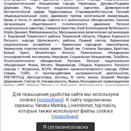
Социалистическая Инициатива города Череповца, Духовно-Родовая
Держава Русь, Русское национальное единство, Древнерусской
Инглистической церкви Православных Староверов-Инглингов, Русский
общенациональный союз, Движение против нелегальной иммиграции,
Кровь и Честь, О свободе совести и о религиозных объединениях, Омская
организация общественного политического движения Русское
национальное единство, Северное Братство, Клуб Болельщиков Футбольного
Клуба Динамо, Файзрахманисты, Мусульманская религиозная организация
п. Боровский Тюменского района Тюменской области, Община Коренного
Русского народа Щелковского района, Правый сектор, Украинская
национальная ассамблея – Украинская народная самооборона,
Украинская повстанческая армия, Тризуб им. Степана Бандеры, Братство,
Белый Крест, Misanthropic division, Религиозное объединение
последователей инглиизма, Народная Социальная Инициатива, TulaSkins,
Этнополитическое объединение Русские, Русское национальное
объединение Атака, Мечеть Мирмамеда, Община Коренного Русского
народа г. Астрахани, ВОЛЯ, Меджлис крымскотатарского народа, Рубеж
Севера, ТОЙС, О противодействии экстремистской деятельности,
РЕВТАТПОД, Артподготовка, Штольц, В честь иконы Божией Матери
Державная, Сектор 16, Независимость, Фирма, Молодежная правозащитная
группа МПГ, Курсом Правды и Единения, Каракольская инициативная
группа, Автоград Крю, Союз Славянских Сил Руси, Алля-Аят,
Благотворительный пансионат Ак Умут, Русская республика Русь,
Для повышения удобства сайта мы используем
Арестантское уголовное единство, Башкорт, Нация и свобода, W.H.С., Фалунь
cookies (
подробнее
). К сайту подключены
Дафа, Иртыш Ultras, Русский Патриотический клуб-Новокузнецк/РПК,
сервисы Yandex.Metrika, LiveInternet, top.mail.ru,
Сибирский державный союз, Фонд борьбы с коррупцией, Фонд защиты прав
граждан, Штабы Навального, Совет граждан СССР Прикубанского округа г.
которые также используют файлы cookies
Краснодара
(
подробнее
).
Источник:
https://minjust.gov.ru/ru/documents/7822/
данные на
08.12.2021
Я согласен/согласна