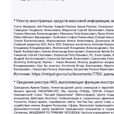
* Реестр иностранных средств массовой информации, 
Голос Америки, Idel.Реалии, Кавказ.Реалии, Крым.Реалии, Телеканал
Савицкая Людмила Алексеевна, Маркелов Сергей Евгеньевич, Камал
Гликин Максим Александрович, Маняхин Петр Борисович, Ярош Юлия П
Рубин Михаил Аркадьевич, Гройсман Софья Романовна, Рождественски
Олеся Валентиновна, Мароховская Алеся Алексеевна, Долинина И
Главный редактор 2021, Вега 2021, Важные иноагенты, Каткова Вер
Владимир Владимирович, Жилинский Владимир Александрович, Тихон
Юрий Альбертович, Грезев Александр Викторович, Важенков Артем В
Смирнов Сергей Сергеевич, Верзилов Петр Юрьевич, ЗП, Зона прав
Андрей Вячеславович, Симонов Евгений Алексеевич, Сурначева Елиз
Stichting Bellingcat, Якутия – Наше Мнение, Москоу диджитал мед
Владимирович, Как бы инагент, Кочетков Игорь Викторович, Иркут
Валерьевич , Гималова Регина Эмилевна, Хисамова Регина Фаритовн
Источник:
https://minjust.gov.ru/ru/documents/7755/
данны
* Сведения реестра НКО, выполняющих функции иностра
Гражданин.Армия.Право, Нижегородский центр немецкой и европейск
Альянс врачей, НАСИЛИЮ.НЕТ, Мы против СПИДа, СВЕЧА, Открытый
Гражданский Союз, "Хасдей Ерушалаим" (Милосердие), Центр под
инициатив Действие, Институт глобализации и социальных движен
Тольятти, Новое время, Серебряная тайга, Так-Так-Так, центр Сова
содействия имени Андрея Рылькова, Сфера, Уральская правозащитна
Дальневосточный центр развития гражданских инициатив и социа
Сутяжник, АКАДЕМИЯ ПО ПРАВАМ ЧЕЛОВЕКА, Частное учреждение в Ка