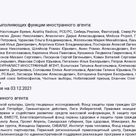
выполняющих функции иностранного агента:
 Настоящее Время, Azatliq Radiosi, PCE/PC, Сибирь.Реалии, Фактограф, Север
ягин Денис Николаевич, Апахончич Дарья Александровна, Medusa Project, П
етровна, Чуракова Ольга Владимировна, Железнова Мария Михайловна, Лукьян
й Илья Дмитриевич, Апухтина Юлия Владимировна, Постернак Алексей Евгеньев
рина Николаевна, Шлейнов Роман Юрьевич, Анин Роман Александрович, Вел
оника Вячеславовна, Карезина Инна Павловна, Кузьмина Людмила Гавриловна
ов Михаил Сергеевич, Пискунов Сергей Евгеньевич, Ковин Виталий Сергеевич
алерьевич, Иванова София Юрьевна, Пигалкин Илья Валерьевич, Петров Алексе
а, ЖУРНАЛИСТ-ИНОСТРАННЫЙ АГЕНТ, Вольтская Татьяна Анатольевна, Клепиков
авета Дмитриевна, Соловьева Елена Анатольевна, Арапова Галина Юрьевна, П
иа, РС-Балт, Заговора Максим Александрович, Ветошкина Валерия Валерьевна
ский союз библиофилов, Честные выборы, Нобелевский призыв, Еланчик Олег
а
е на
03.12.2021
нного агента:
ой культуры, Центр гендерных исследований, Фонд защиты прав граждан Шта
 Петербург, Гуманитарное действие, Лига Избирателей, Правовая инициат
держки и содействия развитию средств массовой информации, В защиту п
ий, ВМЕСТЕ, Благотворительный фонд охраны здоровья и защиты прав граж
, центр Анна, Проект Апрель, Самарская губерния, Эра здоровья, Мемориал,
я группа, Женщины Евразии, СИБАЛЬТ, Институт прав человека, Фонд защиты 
льного партнерства, Пермский региональный правозащитный центр, Граждан
лининграде по административной поддержке реализации программ и проекто