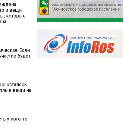
реждена
о и вещи,
цы, которые
ина
ическая. Если
участие будет
не осталось
еплые вещи на
ть у кого-то