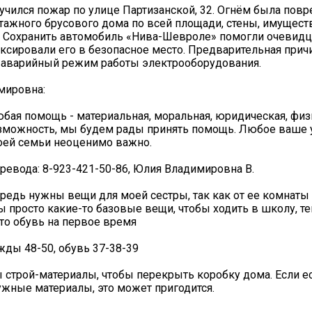
лучился пожар по улице Партизанской, 32. Огнём была пов
ажного брусового дома по всей площади, стены, имуществ
. Сохранить автомобиль «Нива-Шевроле» помогли очевид
ксировали его в безопасное место. Предварительная прич
 аварийный режим работы электрооборудования.
мировна:
бая помощь - материальная, моральная, юридическая, физ
озможность, мы будем рады принять помощь. Любое ваше 
оей семьи неоценимо важно.
ревода: 8-923-421-50-86, Юлия Владимировна В.
редь нужны вещи для моей сестры, так как от ее комнаты 
ы просто какие-то базовые вещи, чтобы ходить в школу, т
-то обувь на первое время
жды 48-50, обувь 37-38-39
 строй-материалы, чтобы перекрыть коробку дома. Если ес
ужные материалы, это может пригодится.