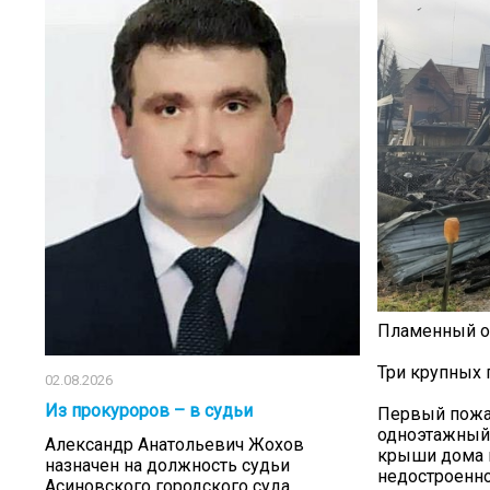
Пламенный о
Три крупных
02.08.2026
Из прокуроров – в судьи
Первый пожар
одноэтажный 
Александр Анатольевич Жохов
крыши дома и
назначен на должность судьи
недостроенно
Асиновского городского суда