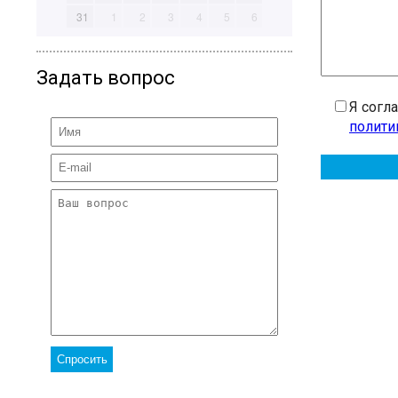
31
1
2
3
4
5
6
Задать вопрос
Я согл
полити