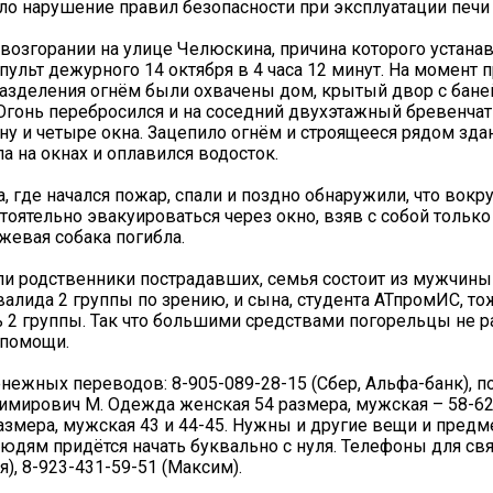
ло нарушение правил безопасности при эксплуатации печи 
возгорании на улице Челюскина, причина которого устанав
 пульт дежурного 14 октября в 4 часа 12 минут. На момент 
азделения огнём были охвачены дом, крытый двор с бане
Огонь перебросился и на соседний двухэтажный бревенча
ну и четыре окна. Зацепило огнём и строящееся рядом здан
а на окнах и оплавился водосток.
 где начался пожар, спали и поздно обнаружили, что вокру
тоятельно эвакуироваться через окно, взяв с собой тольк
20.09.2017
ожевая собака погибла.
Посмотреть...
ли родственники пострадавших, семья состоит из мужчины
валида 2 группы по зрению, и сына, студента АТпромИС, 
 2 группы. Так что большими средствами погорельцы не р
 помощи.
нежных переводов: 8-905-089-28-15 (Сбер, Альфа-банк), п
мирович М. Одежда женская 54 размера, мужская – 58-62
азмера, мужская 43 и 44-45. Нужны и другие вещи и предм
юдям придётся начать буквально с нуля. Телефоны для свя
я), 8-923-431-59-51 (Максим).