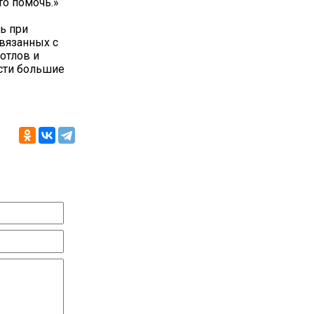
то помочь.»
ь при
вязанных с
отлов и
ести большие