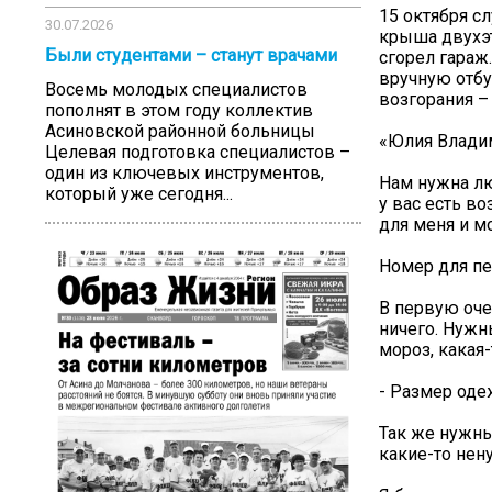
15 октября с
30.07.2026
крыша двухэт
Были студентами – станут врачами
сгорел гараж
вручную отбу
Восемь молодых специалистов
возгорания –
пополнят в этом году коллектив
Асиновской районной больницы
«Юлия Влади
Целевая подготовка специалистов –
один из ключевых инструментов,
Нам нужна лю
который уже сегодня...
у вас есть в
для меня и м
Номер для пе
В первую оче
ничего. Нужн
мороз, какая
- Размер оде
Так же нужны
какие-то нен