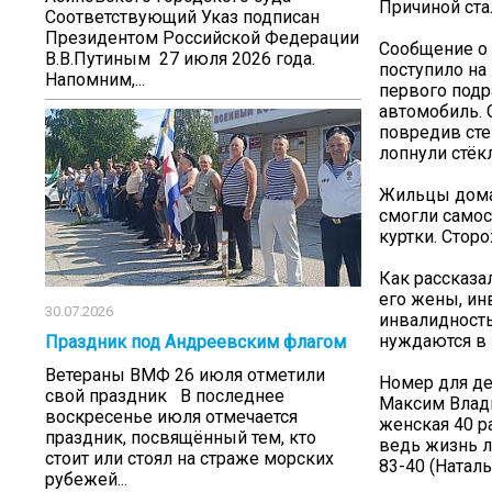
Причиной ста
Соответствующий Указ подписан
Президентом Российской Федерации
Сообщение о 
В.В.Путиным 27 июля 2026 года.
поступило на
Напомним,...
первого подр
автомобиль. 
повредив сте
лопнули стёкл
Жильцы дома,
смогли самос
куртки. Стор
Как рассказа
его жены, ин
30.07.2026
инвалидность
нуждаются в
Праздник под Андреевским флагом
Ветераны ВМФ 26 июля отметили
Номер для де
свой праздник В последнее
Максим Влади
воскресенье июля отмечается
женская 40 р
праздник, посвящённый тем, кто
ведь жизнь л
стоит или стоял на страже морских
83-40 (Наталь
рубежей...