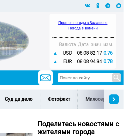
Прогноз погоды в Балашове
Погода в Тюмени
Валюта
Дата
знач.
изм.
▲
USD
08.08
82.17
0.76
▲
EUR
08.08
94.84
0.78
Суд да дело
Фотофакт
Милосердие
С 
Поделитесь новостями с
жителями города