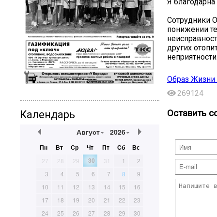
Я благодарна
Сотрудники О
понижении те
неисправност
других отопи
неприятности
Образ Жизни
269124
Оставить с
Календарь
Август
2026
Пн
Вт
Ср
Чт
Пт
Сб
Вс
30
27
28
29
31
1
2
3
4
5
6
7
8
9
10
11
12
13
14
15
16
17
18
19
20
21
22
23
24
25
26
27
28
29
30