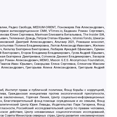
.Реалии, Радио Свобода, MEDIUM-ORIENT, Пономарев Лев Александрович,
ервое антикоррупционное СМИ, VTimes.io, Баданин Роман Сергеевич,
ова Юлия Сергеевна, Маетная Елизавета Витальевна, The Insider SIA,
ич, Телеканал Дождь, Петров Степан Юрьевич, Istories fonds, Шмагун
иковский Дмитрий Александрович, Альтаир 2021, Ромашки монолит,
, Костылева Полина Владимировна, Лютов Александр Иванович, Жилкин
, Кильтау Екатерина Викторовна, Любарев Аркадий Ефимович, Гурман
й Викторович, Егоров Владимир Владимирович, Гусев Андрей Юрьевич,
ская Екатерина Дмитриевна, Сотников Даниил Владимирович, Захаров
ерл Роман Александрович, МЕМО, Mason G.E.S. Anonymous Foundation,
, Павлов Иван Юрьевич, Скворцова Елена Сергеевна, Оленичев Максим
 Александрович, Григорьева Алина Александровна, Григорьев Андрей
б, Институт права и публичной политики, Фонд борьбы с коррупцией,
ива, Гражданская инициатива против экологической преступности,
рав заключенных, Горячая Линия, Центр социально-информационных
дан, Благотворительный фонд помощи осужденным и их семьям, Фонд
 Аналитический Центр Юрия Левады, Издательство Парк Гагарина, Фонд
гласности, Российский исследовательский центр по правам человека,
ское действие, Центр независимых социологических исследований,
в Совета Министров северных стран, Центр развития некоммерческих