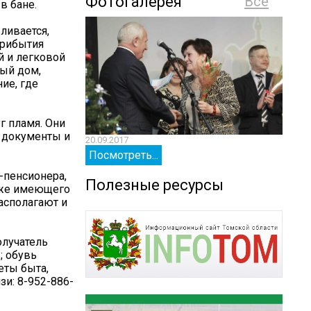
Фотогалерея
Все
в бане.
ливается,
прибытия
й и легковой
тый дом,
ие, где
г пламя. Они
о документы и
20.09.2017
20.09.
Посмотреть...
Посм
-пенсионера,
Полезные ресурсы
тоже имеющего
асполагают и
олучатель
; обувь
еты быта,
зи: 8-952-886-