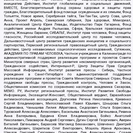
инициатив Действие, Институт глобализации и социальных движений,
ВМЕСТЕ, Благотворительный фонд охраны здоровья и защиты прав
граждан, Благотворительный фонд помощи осужденным и их семьям, Фонд
Тольятти, Новое время, Серебряная тайга, Так-Так-Так, центр Сова, центр
Анна, Проект Апрель, Самарская губерния, Эра здоровья, Мемориал,
Аналитический Центр Юрия Левады, Издательство Парк Гагарина, Фонд
содействия имени Андрея Рылькова, Сфера, Уральская правозащитная
группа, Женщины Евразии, СИБАЛЬТ, Институт прав человека, Фонд защиты
гласности, Российский исследовательский центр по правам человека,
Дальневосточный центр развития гражданских инициатив и социального
партнерства, Пермский региональный правозащитный центр, Гражданское
действие, Центр независимых социологических исследований, Сутяжник,
АКАДЕМИЯ ПО ПРАВАМ ЧЕЛОВЕКА, Частное учреждение в Калининграде по
административной поддержке реализации программ и проектов Совета
Министров северных стран, Центр развития некоммерческих организаций,
Гражданское содействие, Интернешнл-Р, Центр Защиты Прав Средств
Массовой Информации, Институт развития прессы - Сибирь, Частное
учреждение в Санкт-Петербурге по административной поддержке
реализации программ и проектов Совета Министров Северных Стран, Фонд
поддержки свободы прессы, Гражданский контроль, Человек и Закон,
Общественная комиссия по сохранению наследия академика Сахарова,
МЕМО. РУ, Институт региональной прессы, Институт Развития Свободы
Информации, Экозащита!-Женсовет, Общественный вердикт, Евразийская
антимонопольная ассоциация, Дзугкоева Регина Николаевна, Кривенко
Сергей Владимирович, Милославский Павел Юрьевич, Шнырова Ольга
Вадимовна, Чанышева Лилия Айратовна, Сидорович Ольга Борисовна,
Туровский Александр Алексеевич, Васильева Анастасия Евгеньевна, Ривина
Анна Валерьевна, Бурдина Юлия Владимировна, Бойко Анатолий
Николаевич, Пивоваров Андрей Сергеевич, Дугин Сергей Георгиевич, Аверин
Виталий Евгеньевич, Барахоев Магомед Бекханович, Шевченко Дмитрий
Александрович, Шарипков Олег Викторович, Мошель Ирина Ароновна,
Шведов Григорий Сергеевич, Пономарев Лев Александрович, Созаев