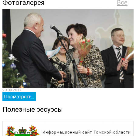
Фотогалерея
Все
20.09.2017
2
Посмотреть...
Полезные ресурсы