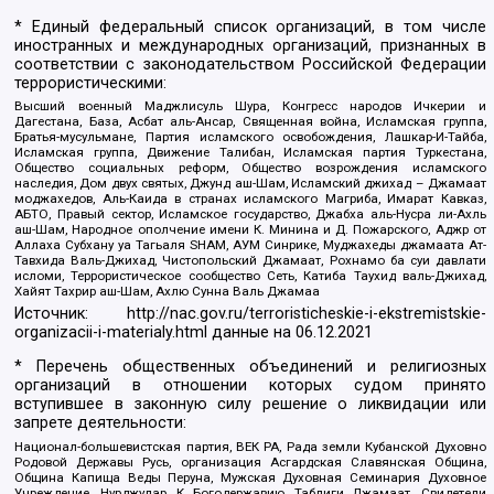
* Единый федеральный список организаций, в том числе
иностранных и международных организаций, признанных в
соответствии с законодательством Российской Федерации
террористическими:
Высший военный Маджлисуль Шура, Конгресс народов Ичкерии и
Дагестана, База, Асбат аль-Ансар, Священная война, Исламская группа,
Братья-мусульмане, Партия исламского освобождения, Лашкар-И-Тайба,
Исламская группа, Движение Талибан, Исламская партия Туркестана,
Общество социальных реформ, Общество возрождения исламского
наследия, Дом двух святых, Джунд аш-Шам, Исламский джихад – Джамаат
моджахедов, Аль-Каида в странах исламского Магриба, Имарат Кавказ,
АБТО, Правый сектор, Исламское государство, Джабха аль-Нусра ли-Ахль
аш-Шам, Народное ополчение имени К. Минина и Д. Пожарского, Аджр от
Аллаха Субхану уа Тагьаля SHAM, АУМ Синрике, Муджахеды джамаата Ат-
Тавхида Валь-Джихад, Чистопольский Джамаат, Рохнамо ба суи давлати
исломи, Террористическое сообщество Сеть, Катиба Таухид валь-Джихад,
Хайят Тахрир аш-Шам, Ахлю Сунна Валь Джамаа
Источник:
http://nac.gov.ru/terroristicheskie-i-ekstremistskie-
organizacii-i-materialy.html
данные на
06.12.2021
* Перечень общественных объединений и религиозных
организаций в отношении которых судом принято
вступившее в законную силу решение о ликвидации или
запрете деятельности:
Национал-большевистская партия, ВЕК РА, Рада земли Кубанской Духовно
Родовой Державы Русь, организация Асгардская Славянская Община,
Община Капища Веды Перуна, Мужская Духовная Семинария Духовное
Учреждение, Нурджулар, К Богодержавию, Таблиги Джамаат, Свидетели