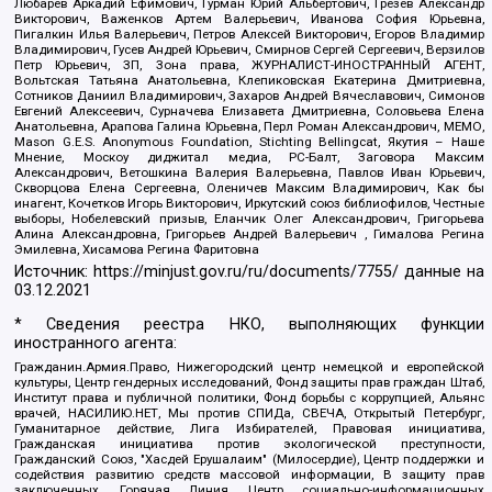
Любарев Аркадий Ефимович, Гурман Юрий Альбертович, Грезев Александр
Викторович, Важенков Артем Валерьевич, Иванова София Юрьевна,
Пигалкин Илья Валерьевич, Петров Алексей Викторович, Егоров Владимир
Владимирович, Гусев Андрей Юрьевич, Смирнов Сергей Сергеевич, Верзилов
Петр Юрьевич, ЗП, Зона права, ЖУРНАЛИСТ-ИНОСТРАННЫЙ АГЕНТ,
Вольтская Татьяна Анатольевна, Клепиковская Екатерина Дмитриевна,
Сотников Даниил Владимирович, Захаров Андрей Вячеславович, Симонов
Евгений Алексеевич, Сурначева Елизавета Дмитриевна, Соловьева Елена
Анатольевна, Арапова Галина Юрьевна, Перл Роман Александрович, МЕМО,
Mason G.E.S. Anonymous Foundation, Stichting Bellingcat, Якутия – Наше
Мнение, Москоу диджитал медиа, РС-Балт, Заговора Максим
Александрович, Ветошкина Валерия Валерьевна, Павлов Иван Юрьевич,
Скворцова Елена Сергеевна, Оленичев Максим Владимирович, Как бы
инагент, Кочетков Игорь Викторович, Иркутский союз библиофилов, Честные
выборы, Нобелевский призыв, Еланчик Олег Александрович, Григорьева
Алина Александровна, Григорьев Андрей Валерьевич , Гималова Регина
Эмилевна, Хисамова Регина Фаритовна
Источник:
https://minjust.gov.ru/ru/documents/7755/
данные на
03.12.2021
* Сведения реестра НКО, выполняющих функции
иностранного агента:
Гражданин.Армия.Право, Нижегородский центр немецкой и европейской
культуры, Центр гендерных исследований, Фонд защиты прав граждан Штаб,
Институт права и публичной политики, Фонд борьбы с коррупцией, Альянс
врачей, НАСИЛИЮ.НЕТ, Мы против СПИДа, СВЕЧА, Открытый Петербург,
Гуманитарное действие, Лига Избирателей, Правовая инициатива,
Гражданская инициатива против экологической преступности,
Гражданский Союз, "Хасдей Ерушалаим" (Милосердие), Центр поддержки и
содействия развитию средств массовой информации, В защиту прав
заключенных, Горячая Линия, Центр социально-информационных