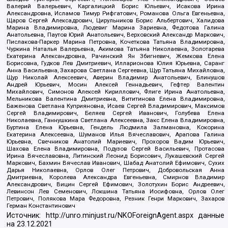
Валерий Валерьевич, Каргалицкий Борис Юльевич, Исакова Ирина
Александровна, Исламов Тимур Рифгатович, Романова Ольга Евгеньевна,
Щаров Сергей Алексадрович, Цирульников Борис Альбертович, Халидова
Марина Владимировна, Людевиг Марина Зариевна, Федотова Галина
Анатольевна, Паутов Юрий Анатольевич, Верховский Александр Маркович,
Пислакова-Паркер Марина Петровна, Кочеткова Татьяна Владимировна,
Чуркина Наталья Валерьевна, Акимова Татьяна Николаевна, Золотарева
Екатерина Александровна, Рачинский Ян Збигневич, Жемкова Елена
Борисовна, Гудков Лев Дмитриевич, Илларионова Юлия Юрьевна, Саранг
Анна Васильевна, Захарова Светлана Сергеевна, Щур Татьяна Михайловна,
Щур Николай Алексеевич, Аверин Владимир Анатольевич, Блинушов
Андрей Юрьевич, Мосин Алексей Геннадьевич, Гефтер Валентин
Михайлович, Симонов Алексей Кириллович, Флиге Ирина Анатольевна,
Мельникова Валентина Дмитриевна, Вититинова Елена Владимировна,
Баженова Светлана Куприяновна, Исаев Сергей Владимирович, Максимов
Сергей Владимирович, Беляев Сергей Иванович, Голубева Елена
Николаевна, Ганнушкина Светлана Алексеевна, Закс Елена Владимировна,
Буртина Елена Юрьевна, Гендель Людмила Залмановна, Кокорина
Екатерина Алексеевна, Шуманов Илья Вячеславович, Арапова Галина
Юрьевна, Свечников Анатолий Мариевич, Прохоров Вадим Юрьевич,
Шахова Елена Владимировна, Подузов Сергей Васильевич, Протасова
Ирина Вячеславовна, Литинский Леонид Борисович, Лукашевский Сергей
Маркович, Бахмин Вячеслав Иванович, Шабад Анатолий Ефимович, Сухих
Дарья Николаевна, Орлов Олег Петрович, Добровольская Анна
Дмитриевна, Королева Александра Евгеньевна, Смирнов Владимир
Александрович, Вицин Сергей Ефимович, Золотухин Борис Андреевич,
Левинсон Лев Семенович, Локшина Татьяна Иосифовна, Орлов Олег
Петрович, Полякова Мара Федоровна, Резник Генри Маркович, Захаров
Герман Константинович
Источник:
http://unro.minjust.ru/NKOForeignAgent.aspx
данные
на
23.12.2021