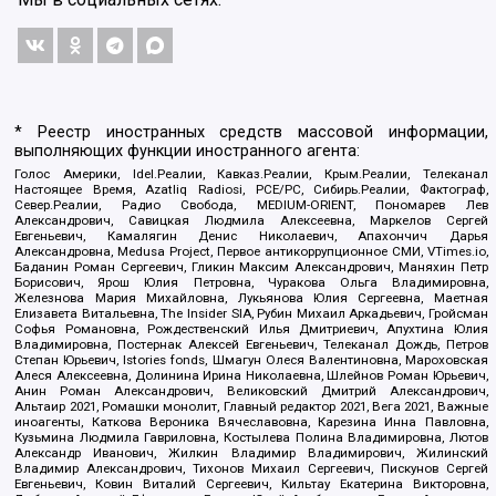
* Реестр иностранных средств массовой информации,
выполняющих функции иностранного агента:
Голос Америки, Idel.Реалии, Кавказ.Реалии, Крым.Реалии, Телеканал
Настоящее Время, Azatliq Radiosi, PCE/PC, Сибирь.Реалии, Фактограф,
Север.Реалии, Радио Свобода, MEDIUM-ORIENT, Пономарев Лев
Александрович, Савицкая Людмила Алексеевна, Маркелов Сергей
Евгеньевич, Камалягин Денис Николаевич, Апахончич Дарья
Александровна, Medusa Project, Первое антикоррупционное СМИ, VTimes.io,
Баданин Роман Сергеевич, Гликин Максим Александрович, Маняхин Петр
Борисович, Ярош Юлия Петровна, Чуракова Ольга Владимировна,
Железнова Мария Михайловна, Лукьянова Юлия Сергеевна, Маетная
Елизавета Витальевна, The Insider SIA, Рубин Михаил Аркадьевич, Гройсман
Софья Романовна, Рождественский Илья Дмитриевич, Апухтина Юлия
Владимировна, Постернак Алексей Евгеньевич, Телеканал Дождь, Петров
Степан Юрьевич, Istories fonds, Шмагун Олеся Валентиновна, Мароховская
Алеся Алексеевна, Долинина Ирина Николаевна, Шлейнов Роман Юрьевич,
Анин Роман Александрович, Великовский Дмитрий Александрович,
Альтаир 2021, Ромашки монолит, Главный редактор 2021, Вега 2021, Важные
иноагенты, Каткова Вероника Вячеславовна, Карезина Инна Павловна,
Кузьмина Людмила Гавриловна, Костылева Полина Владимировна, Лютов
Александр Иванович, Жилкин Владимир Владимирович, Жилинский
Владимир Александрович, Тихонов Михаил Сергеевич, Пискунов Сергей
Евгеньевич, Ковин Виталий Сергеевич, Кильтау Екатерина Викторовна,