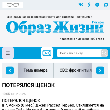
Тема номера
СВО: фронт и тыл
Ми
ПОТЕРЯЛСЯ ЩЕНОК
10:05
13.02.2025
ПОТЕРЯЛСЯ ЩЕНОК
в г. Асино (8 мес.) Джек Рассел Терьер. Откликается на
кличку Себа. На нем был черный кожаный ошейник.