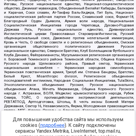
Иеговы, Русское национальное единство, Национал-социалистическое
общество, Джамаат мувахидов, Объединенный Вилайат Кабарды, Балкарии
и Карачая, Союз славян, Ат-Такфир Валь-Хиджра, Пит Буль, Национал-
социалистическая рабочая партия России, Славянский союз, Формат-18,
Благородный Орден Дьявола, Армия воли народа, Национальная
Социалистическая Инициатива города Череповца, Духовно-Родовая
Держава Русь, Русское национальное единство, Древнерусской
Инглистической церкви Православных Староверов-Инглингов, Русский
общенациональный союз, Движение против нелегальной иммиграции,
Кровь и Честь, О свободе совести и о религиозных объединениях, Омская
организация общественного политического движения Русское
национальное единство, Северное Братство, Клуб Болельщиков Футбольного
Клуба Динамо, Файзрахманисты, Мусульманская религиозная организация
п. Боровский Тюменского района Тюменской области, Община Коренного
Русского народа Щелковского района, Правый сектор, Украинская
национальная ассамблея – Украинская народная самооборона,
Украинская повстанческая армия, Тризуб им. Степана Бандеры, Братство,
Белый Крест, Misanthropic division, Религиозное объединение
последователей инглиизма, Народная Социальная Инициатива, TulaSkins,
Этнополитическое объединение Русские, Русское национальное
объединение Атака, Мечеть Мирмамеда, Община Коренного Русского
народа г. Астрахани, ВОЛЯ, Меджлис крымскотатарского народа, Рубеж
Севера, ТОЙС, О противодействии экстремистской деятельности,
РЕВТАТПОД, Артподготовка, Штольц, В честь иконы Божией Матери
Державная, Сектор 16, Независимость, Фирма, Молодежная правозащитная
группа МПГ, Курсом Правды и Единения, Каракольская инициативная
группа, Автоград Крю, Союз Славянских Сил Руси, Алля-Аят,
Благотворительный пансионат Ак Умут, Русская республика Русь,
Для повышения удобства сайта мы используем
Арестантское уголовное единство, Башкорт, Нация и свобода, W.H.С., Фалунь
cookies (
подробнее
). К сайту подключены
Дафа, Иртыш Ultras, Русский Патриотический клуб-Новокузнецк/РПК,
сервисы Yandex.Metrika, LiveInternet, top.mail.ru,
Сибирский державный союз, Фонд борьбы с коррупцией, Фонд защиты прав
граждан, Штабы Навального, Совет граждан СССР Прикубанского округа г.