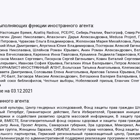
выполняющих функции иностранного агента:
 Настоящее Время, Azatliq Radiosi, PCE/PC, Сибирь.Реалии, Фактограф, Север
ягин Денис Николаевич, Апахончич Дарья Александровна, Medusa Project, П
етровна, Чуракова Ольга Владимировна, Железнова Мария Михайловна, Лукьян
й Илья Дмитриевич, Апухтина Юлия Владимировна, Постернак Алексей Евгеньев
рина Николаевна, Шлейнов Роман Юрьевич, Анин Роман Александрович, Вел
оника Вячеславовна, Карезина Инна Павловна, Кузьмина Людмила Гавриловна
ов Михаил Сергеевич, Пискунов Сергей Евгеньевич, Ковин Виталий Сергеевич
алерьевич, Иванова София Юрьевна, Пигалкин Илья Валерьевич, Петров Алексе
а, ЖУРНАЛИСТ-ИНОСТРАННЫЙ АГЕНТ, Вольтская Татьяна Анатольевна, Клепиков
авета Дмитриевна, Соловьева Елена Анатольевна, Арапова Галина Юрьевна, П
иа, РС-Балт, Заговора Максим Александрович, Ветошкина Валерия Валерьевна
ский союз библиофилов, Честные выборы, Нобелевский призыв, Еланчик Олег
а
е на
03.12.2021
нного агента:
ой культуры, Центр гендерных исследований, Фонд защиты прав граждан Шта
 Петербург, Гуманитарное действие, Лига Избирателей, Правовая инициат
держки и содействия развитию средств массовой информации, В защиту п
ий, ВМЕСТЕ, Благотворительный фонд охраны здоровья и защиты прав граж
, центр Анна, Проект Апрель, Самарская губерния, Эра здоровья, Мемориал,
я группа, Женщины Евразии, СИБАЛЬТ, Институт прав человека, Фонд защиты 
льного партнерства, Пермский региональный правозащитный центр, Граждан
лининграде по административной поддержке реализации программ и проекто