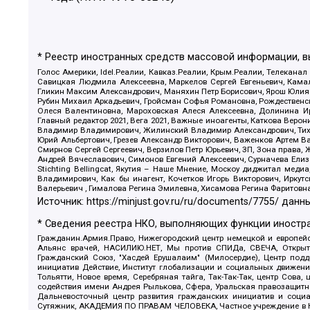
* Реестр иностранных средств массовой информации, 
Голос Америки, Idel.Реалии, Кавказ.Реалии, Крым.Реалии, Телеканал
Савицкая Людмила Алексеевна, Маркелов Сергей Евгеньевич, Камал
Гликин Максим Александрович, Маняхин Петр Борисович, Ярош Юлия П
Рубин Михаил Аркадьевич, Гройсман Софья Романовна, Рождественски
Олеся Валентиновна, Мароховская Алеся Алексеевна, Долинина И
Главный редактор 2021, Вега 2021, Важные иноагенты, Каткова Вер
Владимир Владимирович, Жилинский Владимир Александрович, Тихон
Юрий Альбертович, Грезев Александр Викторович, Важенков Артем В
Смирнов Сергей Сергеевич, Верзилов Петр Юрьевич, ЗП, Зона прав
Андрей Вячеславович, Симонов Евгений Алексеевич, Сурначева Елиз
Stichting Bellingcat, Якутия – Наше Мнение, Москоу диджитал мед
Владимирович, Как бы инагент, Кочетков Игорь Викторович, Иркут
Валерьевич , Гималова Регина Эмилевна, Хисамова Регина Фаритовн
Источник:
https://minjust.gov.ru/ru/documents/7755/
данны
* Сведения реестра НКО, выполняющих функции иностра
Гражданин.Армия.Право, Нижегородский центр немецкой и европейск
Альянс врачей, НАСИЛИЮ.НЕТ, Мы против СПИДа, СВЕЧА, Открытый
Гражданский Союз, "Хасдей Ерушалаим" (Милосердие), Центр под
инициатив Действие, Институт глобализации и социальных движен
Тольятти, Новое время, Серебряная тайга, Так-Так-Так, центр Сова
содействия имени Андрея Рылькова, Сфера, Уральская правозащитна
Дальневосточный центр развития гражданских инициатив и социа
Сутяжник, АКАДЕМИЯ ПО ПРАВАМ ЧЕЛОВЕКА, Частное учреждение в Ка