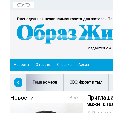
Новости
О газете
Справка
Архив
Тема номера
СВО: фронт и тыл
Новости
Все
Приглаша
зажигате
12:47
06.03.2025