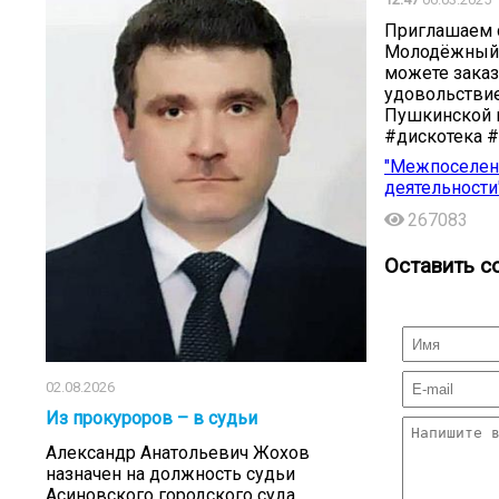
Приглашаем с
Молодёжный 
можете заказ
удовольствие
Пушкинской к
#дискотека #
"Межпоселенч
деятельности
267083
Оставить с
02.08.2026
Из прокуроров – в судьи
Александр Анатольевич Жохов
назначен на должность судьи
Асиновского городского суда