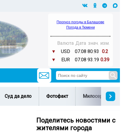
Прогноз погоды в Балашове
Погода в Тюмени
Валюта
Дата
знач.
изм.
▼
USD
07.08
80.93
0.2
▼
EUR
07.08
93.19
0.39
Суд да дело
Фотофакт
Милосердие
С 
Поделитесь новостями с
жителями города