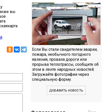
ку
Также вы
воё
ата
скаякарта
ой
Если Вы стали свидетелем аварии,
пожара, необычного погодного
явления, провала дороги или
прорыва теплотрассы, сообщите об
этом в ленте народных новостей.
Загружайте фотографии через
специальную форму.
ДОБАВИТЬ НОВОСТЬ