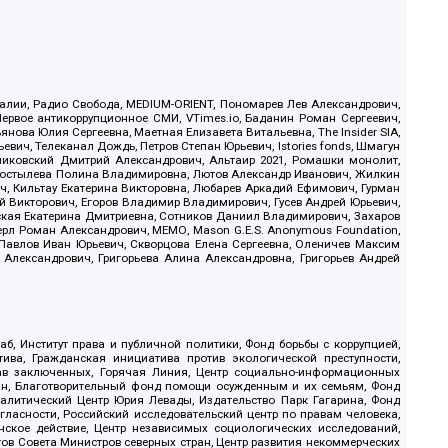
.Реалии, Радио Свобода, MEDIUM-ORIENT, Пономарев Лев Александрович,
ервое антикоррупционное СМИ, VTimes.io, Баданин Роман Сергеевич,
ова Юлия Сергеевна, Маетная Елизавета Витальевна, The Insider SIA,
ич, Телеканал Дождь, Петров Степан Юрьевич, Istories fonds, Шмагун
иковский Дмитрий Александрович, Альтаир 2021, Ромашки монолит,
, Костылева Полина Владимировна, Лютов Александр Иванович, Жилкин
, Кильтау Екатерина Викторовна, Любарев Аркадий Ефимович, Гурман
й Викторович, Егоров Владимир Владимирович, Гусев Андрей Юрьевич,
ская Екатерина Дмитриевна, Сотников Даниил Владимирович, Захаров
ерл Роман Александрович, МЕМО, Mason G.E.S. Anonymous Foundation,
, Павлов Иван Юрьевич, Скворцова Елена Сергеевна, Оленичев Максим
 Александрович, Григорьева Алина Александровна, Григорьев Андрей
б, Институт права и публичной политики, Фонд борьбы с коррупцией,
ива, Гражданская инициатива против экологической преступности,
рав заключенных, Горячая Линия, Центр социально-информационных
дан, Благотворительный фонд помощи осужденным и их семьям, Фонд
 Аналитический Центр Юрия Левады, Издательство Парк Гагарина, Фонд
гласности, Российский исследовательский центр по правам человека,
ское действие, Центр независимых социологических исследований,
в Совета Министров северных стран, Центр развития некоммерческих