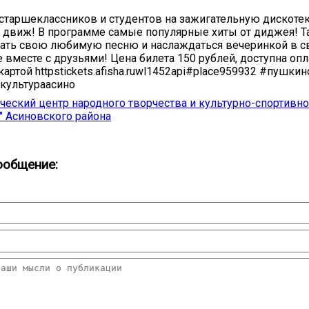
таршеклассников и студентов на зажигательную дискоте
движ! В программе самые популярные хиты от диджея! 
ать свою любимую песню и наслаждаться вечеринкой в с
 вместе с друзьями! Цена билета 150 рублей, доступна опл
артой httpstickets.afisha.ruwl1452api#place959932 #пушкин
культураасино
еский центр народного творчества и культурно-спортивн
" Асиновского района
ообщение: