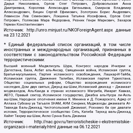
Дарья Николаевна, Орлов Олег Петрович, Добровольская Анна
Дмитриевна, Королева Александра Евгеньевна, Смирнов Владимир
Александрович, Вицин Сергей Ефимович, Золотухин Борис Андреевич,
Левинсон Лев Семенович, Локшина Татьяна Иосифовна, Орлов Олег
Петрович, Полякова Мара Федоровна, Резник Генри Маркович, Захаров
Герман Константинович
Источник:
http://unro.minjust.ru/NKOForeignAgent.aspx
данные
на
23.12.2021
* Единый федеральный список организаций, в том числе
иностранных и международных организаций, признанных в
соответствии с законодательством Российской Федерации
террористическими:
Высший военный Маджлисуль Шура, Конгресс народов Ичкерии и
Дагестана, База, Асбат аль-Ансар, Священная война, Исламская группа,
Братья-мусульмане, Партия исламского освобождения, Лашкар-И-Тайба,
Исламская группа, Движение Талибан, Исламская партия Туркестана,
Общество социальных реформ, Общество возрождения исламского
наследия, Дом двух святых, Джунд аш-Шам, Исламский джихад – Джамаат
моджахедов, Аль-Каида в странах исламского Магриба, Имарат Кавказ,
АБТО, Правый сектор, Исламское государство, Джабха аль-Нусра ли-Ахль
аш-Шам, Народное ополчение имени К. Минина и Д. Пожарского, Аджр от
Аллаха Субхану уа Тагьаля SHAM, АУМ Синрике, Муджахеды джамаата Ат-
Тавхида Валь-Джихад, Чистопольский Джамаат, Рохнамо ба суи давлати
исломи, Террористическое сообщество Сеть, Катиба Таухид валь-Джихад,
Хайят Тахрир аш-Шам, Ахлю Сунна Валь Джамаа
Источник:
http://nac.gov.ru/terroristicheskie-i-ekstremistskie-
organizacii-i-materialy.html
данные на
06.12.2021