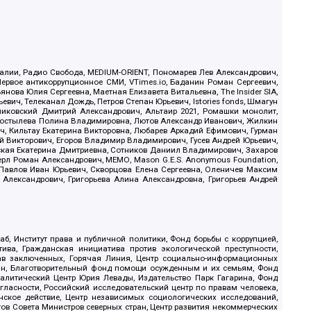
.Реалии, Радио Свобода, MEDIUM-ORIENT, Пономарев Лев Александрович,
ервое антикоррупционное СМИ, VTimes.io, Баданин Роман Сергеевич,
ова Юлия Сергеевна, Маетная Елизавета Витальевна, The Insider SIA,
ич, Телеканал Дождь, Петров Степан Юрьевич, Istories fonds, Шмагун
иковский Дмитрий Александрович, Альтаир 2021, Ромашки монолит,
, Костылева Полина Владимировна, Лютов Александр Иванович, Жилкин
, Кильтау Екатерина Викторовна, Любарев Аркадий Ефимович, Гурман
й Викторович, Егоров Владимир Владимирович, Гусев Андрей Юрьевич,
ская Екатерина Дмитриевна, Сотников Даниил Владимирович, Захаров
ерл Роман Александрович, МЕМО, Mason G.E.S. Anonymous Foundation,
, Павлов Иван Юрьевич, Скворцова Елена Сергеевна, Оленичев Максим
 Александрович, Григорьева Алина Александровна, Григорьев Андрей
б, Институт права и публичной политики, Фонд борьбы с коррупцией,
ива, Гражданская инициатива против экологической преступности,
рав заключенных, Горячая Линия, Центр социально-информационных
дан, Благотворительный фонд помощи осужденным и их семьям, Фонд
 Аналитический Центр Юрия Левады, Издательство Парк Гагарина, Фонд
гласности, Российский исследовательский центр по правам человека,
ское действие, Центр независимых социологических исследований,
в Совета Министров северных стран, Центр развития некоммерческих