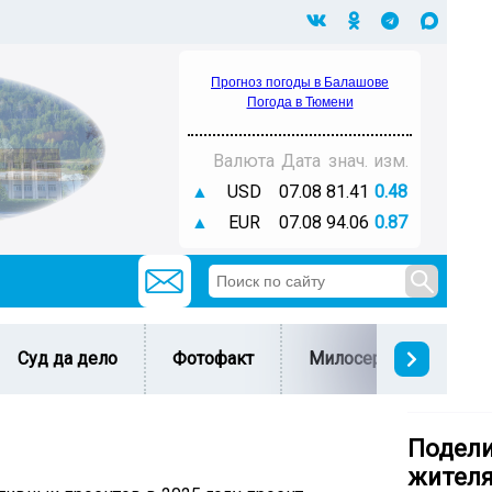
Прогноз погоды в Балашове
Погода в Тюмени
Валюта
Дата
знач.
изм.
▲
USD
07.08
81.41
0.48
▲
EUR
07.08
94.06
0.87
Суд да дело
Фотофакт
Милосердие
С 
Подели
жителя