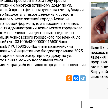
тивных проектов в 2025 году проект
тории к многоквартирному дому по ул.
нный проект финансируется за счет субсидии
ого бюджета, а также денежных средств
зываем всех жителей города Асино не
финансовой форме путем внесения наличных
 309 Администрации Асиновского городского
 путем перечисления денежных средств по
ция Асиновского городского поселения, лс
ий счет03100643000000016500Банк
ТомскБИК016902004Единый казначейский
Если Вы 
платежа Инициативное бюджетирование 2025,
пожара, 
тории к многоквартирному дому по ул.
явления,
итов счета можно воспользоваться
прорыва 
нистрацияАсиновскогогородскогопоселения
этом в л
Загружай
специаль