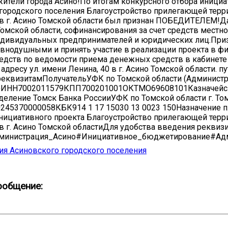
тели города Асино!По итогам конкурсного отбора инициа
городского поселения Благоустройство прилегающей терри
 в г. Асино Томской области был признан ПОБЕДИТЕЛЕМ!Да
омской области, софинансирования за счет средств местн
ндивидуальных предпринимателей и юридических лиц.При
авнодушными и принять участие в реализации проекта в 
дств по ведомости приема денежных средств в кабинете
 адресу ул. имени Ленина, 40 в г. Асино Томской области.
квизитамПолучательУФК по Томской области (Администра
)ИНН7002011579КПП700201001ОКТМО69608101Казначейск
деление Томск Банка РоссииУФК по Томской области г. 
245370000058КБК914 1 17 15030 13 0023 150Назначение 
нициативного проекта Благоустройство прилегающей терри
 в г. Асино Томской областиДля удобства введения реквиз
инистрация_Асино#Инициативное_бюджетирование#Адми
я Асиновского городского поселения
ообщение: