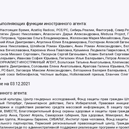
выполняющих функции иностранного агента:
 Настоящее Время, Azatliq Radiosi, PCE/PC, Сибирь.Реалии, Фактограф, Север
ягин Денис Николаевич, Апахончич Дарья Александровна, Medusa Project, П
етровна, Чуракова Ольга Владимировна, Железнова Мария Михайловна, Лукьян
й Илья Дмитриевич, Апухтина Юлия Владимировна, Постернак Алексей Евгеньев
рина Николаевна, Шлейнов Роман Юрьевич, Анин Роман Александрович, Вел
оника Вячеславовна, Карезина Инна Павловна, Кузьмина Людмила Гавриловна
ов Михаил Сергеевич, Пискунов Сергей Евгеньевич, Ковин Виталий Сергеевич
алерьевич, Иванова София Юрьевна, Пигалкин Илья Валерьевич, Петров Алексе
а, ЖУРНАЛИСТ-ИНОСТРАННЫЙ АГЕНТ, Вольтская Татьяна Анатольевна, Клепиков
авета Дмитриевна, Соловьева Елена Анатольевна, Арапова Галина Юрьевна, П
иа, РС-Балт, Заговора Максим Александрович, Ветошкина Валерия Валерьевна
ский союз библиофилов, Честные выборы, Нобелевский призыв, Еланчик Олег
а
е на
03.12.2021
нного агента:
ой культуры, Центр гендерных исследований, Фонд защиты прав граждан Шта
 Петербург, Гуманитарное действие, Лига Избирателей, Правовая инициат
держки и содействия развитию средств массовой информации, В защиту п
ий, ВМЕСТЕ, Благотворительный фонд охраны здоровья и защиты прав граж
, центр Анна, Проект Апрель, Самарская губерния, Эра здоровья, Мемориал,
я группа, Женщины Евразии, СИБАЛЬТ, Институт прав человека, Фонд защиты 
льного партнерства, Пермский региональный правозащитный центр, Граждан
лининграде по административной поддержке реализации программ и проекто