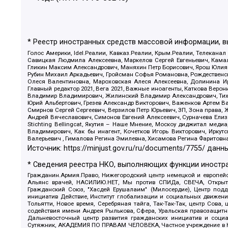
* Реестр иностранных средств массовой информации, 
Голос Америки, Idel.Реалии, Кавказ.Реалии, Крым.Реалии, Телеканал
Савицкая Людмила Алексеевна, Маркелов Сергей Евгеньевич, Камал
Гликин Максим Александрович, Маняхин Петр Борисович, Ярош Юлия П
Рубин Михаил Аркадьевич, Гройсман Софья Романовна, Рождественски
Олеся Валентиновна, Мароховская Алеся Алексеевна, Долинина И
Главный редактор 2021, Вега 2021, Важные иноагенты, Каткова Вер
Владимир Владимирович, Жилинский Владимир Александрович, Тихон
Юрий Альбертович, Грезев Александр Викторович, Важенков Артем В
Смирнов Сергей Сергеевич, Верзилов Петр Юрьевич, ЗП, Зона прав
Андрей Вячеславович, Симонов Евгений Алексеевич, Сурначева Елиз
Stichting Bellingcat, Якутия – Наше Мнение, Москоу диджитал мед
Владимирович, Как бы инагент, Кочетков Игорь Викторович, Иркут
Валерьевич , Гималова Регина Эмилевна, Хисамова Регина Фаритовн
Источник:
https://minjust.gov.ru/ru/documents/7755/
данны
* Сведения реестра НКО, выполняющих функции иностра
Гражданин.Армия.Право, Нижегородский центр немецкой и европейск
Альянс врачей, НАСИЛИЮ.НЕТ, Мы против СПИДа, СВЕЧА, Открытый
Гражданский Союз, "Хасдей Ерушалаим" (Милосердие), Центр под
инициатив Действие, Институт глобализации и социальных движен
Тольятти, Новое время, Серебряная тайга, Так-Так-Так, центр Сова
содействия имени Андрея Рылькова, Сфера, Уральская правозащитна
Дальневосточный центр развития гражданских инициатив и социа
Сутяжник, АКАДЕМИЯ ПО ПРАВАМ ЧЕЛОВЕКА, Частное учреждение в Ка