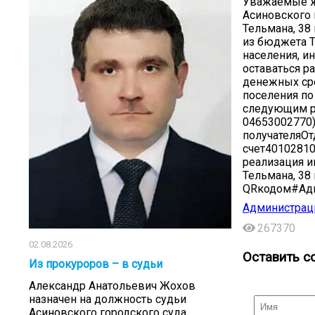
Уважаемые жи
Асиновского 
Тельмана, 38
из бюджета Т
населения, и
оставаться р
денежных сре
поселения по
следующим ре
04653002770
получателяОт
счет40102810
реализация и
Тельмана, 38
QRкодом#Адм
Администраци
267370
02.08.2026
Оставить с
Из прокуроров – в судьи
Александр Анатольевич Жохов
назначен на должность судьи
Асиновского городского суда