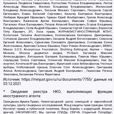
Кузьмина Людмила Гавриловна, Костылева Полина Владимировна, Лютов
Александр Иванович, Жилкин Владимир Владимирович, Жилинский
Владимир Александрович, Тихонов Михаил Сергеевич, Пискунов Сергей
Евгеньевич, Ковин Виталий Сергеевич, Кильтау Екатерина Викторовна,
Любарев Аркадий Ефимович, Гурман Юрий Альбертович, Грезев Александр
Викторович, Важенков Артем Валерьевич, Иванова София Юрьевна,
Пигалкин Илья Валерьевич, Петров Алексей Викторович, Егоров Владимир
Владимирович, Гусев Андрей Юрьевич, Смирнов Сергей Сергеевич, Верзилов
Петр Юрьевич, ЗП, Зона права, ЖУРНАЛИСТ-ИНОСТРАННЫЙ АГЕНТ,
Вольтская Татьяна Анатольевна, Клепиковская Екатерина Дмитриевна,
Сотников Даниил Владимирович, Захаров Андрей Вячеславович, Симонов
Евгений Алексеевич, Сурначева Елизавета Дмитриевна, Соловьева Елена
Анатольевна, Арапова Галина Юрьевна, Перл Роман Александрович, МЕМО,
Mason G.E.S. Anonymous Foundation, Stichting Bellingcat, Якутия – Наше
Мнение, Москоу диджитал медиа, РС-Балт, Заговора Максим
Александрович, Ветошкина Валерия Валерьевна, Павлов Иван Юрьевич,
Скворцова Елена Сергеевна, Оленичев Максим Владимирович, Как бы
инагент, Кочетков Игорь Викторович, Иркутский союз библиофилов, Честные
выборы, Нобелевский призыв, Еланчик Олег Александрович, Григорьева
Алина Александровна, Григорьев Андрей Валерьевич , Гималова Регина
Эмилевна, Хисамова Регина Фаритовна
Источник:
https://minjust.gov.ru/ru/documents/7755/
данные на
03.12.2021
* Сведения реестра НКО, выполняющих функции
иностранного агента:
Гражданин.Армия.Право, Нижегородский центр немецкой и европейской
культуры, Центр гендерных исследований, Фонд защиты прав граждан Штаб,
Институт права и публичной политики, Фонд борьбы с коррупцией, Альянс
врачей, НАСИЛИЮ.НЕТ, Мы против СПИДа, СВЕЧА, Открытый Петербург,