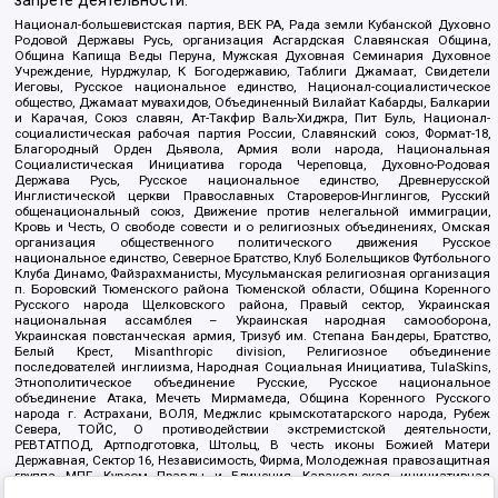
запрете деятельности:
Национал-большевистская партия, ВЕК РА, Рада земли Кубанской Духовно
Родовой Державы Русь, организация Асгардская Славянская Община,
Община Капища Веды Перуна, Мужская Духовная Семинария Духовное
Учреждение, Нурджулар, К Богодержавию, Таблиги Джамаат, Свидетели
Иеговы, Русское национальное единство, Национал-социалистическое
общество, Джамаат мувахидов, Объединенный Вилайат Кабарды, Балкарии
и Карачая, Союз славян, Ат-Такфир Валь-Хиджра, Пит Буль, Национал-
социалистическая рабочая партия России, Славянский союз, Формат-18,
Благородный Орден Дьявола, Армия воли народа, Национальная
Социалистическая Инициатива города Череповца, Духовно-Родовая
Держава Русь, Русское национальное единство, Древнерусской
Инглистической церкви Православных Староверов-Инглингов, Русский
общенациональный союз, Движение против нелегальной иммиграции,
Кровь и Честь, О свободе совести и о религиозных объединениях, Омская
организация общественного политического движения Русское
национальное единство, Северное Братство, Клуб Болельщиков Футбольного
Клуба Динамо, Файзрахманисты, Мусульманская религиозная организация
п. Боровский Тюменского района Тюменской области, Община Коренного
Русского народа Щелковского района, Правый сектор, Украинская
национальная ассамблея – Украинская народная самооборона,
Украинская повстанческая армия, Тризуб им. Степана Бандеры, Братство,
Белый Крест, Misanthropic division, Религиозное объединение
последователей инглиизма, Народная Социальная Инициатива, TulaSkins,
Этнополитическое объединение Русские, Русское национальное
объединение Атака, Мечеть Мирмамеда, Община Коренного Русского
народа г. Астрахани, ВОЛЯ, Меджлис крымскотатарского народа, Рубеж
Севера, ТОЙС, О противодействии экстремистской деятельности,
РЕВТАТПОД, Артподготовка, Штольц, В честь иконы Божией Матери
Державная, Сектор 16, Независимость, Фирма, Молодежная правозащитная
группа МПГ, Курсом Правды и Единения, Каракольская инициативная
группа, Автоград Крю, Союз Славянских Сил Руси, Алля-Аят,