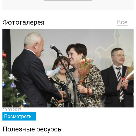
Фотогалерея
Все
20.09.2017
2
Посмотреть...
Полезные ресурсы