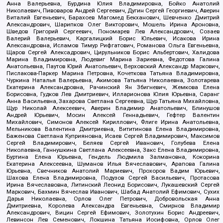
Анна Валерьевна, Бурдина Юлия Владимировна, Бойко Анатолий
Николаевич, Пивоваров Андрей Сергеевич, Дугин Сергей Георгиевич, Аверин
Виталий Евгеньевич, Барахоев Магомед Бекханович, Шевченко Дмитрий
Александрович, Шарипков Олег Викторович, Мошель Ирина Ароновна,
Шведов Григорий Сергеевич, Пономарев Лев Александрович, Созаев
Валерий Валерьевич, Каргалицкий Борис Юльевич, Исакова Ирина
Александровна, Исламов Тимур Рифгатович, Романова Ольга Евгеньевна,
Щаров Сергей Алексадрович, Цирульников Борис Альбертович, Халидова
Марина Владимировна, Людевиг Марина Зариевна, Федотова Галина
Анатольевна, Паутов Юрий Анатольевич, Верховский Александр Маркович,
Пислакова-Паркер Марина Петровна, Кочеткова Татьяна Владимировна,
Чуркина Наталья Валерьевна, Акимова Татьяна Николаевна, Золотарева
Екатерина Александровна, Рачинский Ян Збигневич, Жемкова Елена
Борисовна, Гудков Лев Дмитриевич, Илларионова Юлия Юрьевна, Саранг
Анна Васильевна, Захарова Светлана Сергеевна, Щур Татьяна Михайловна,
Щур Николай Алексеевич, Аверин Владимир Анатольевич, Блинушов
Андрей Юрьевич, Мосин Алексей Геннадьевич, Гефтер Валентин
Михайлович, Симонов Алексей Кириллович, Флиге Ирина Анатольевна,
Мельникова Валентина Дмитриевна, Вититинова Елена Владимировна,
Баженова Светлана Куприяновна, Исаев Сергей Владимирович, Максимов
Сергей Владимирович, Беляев Сергей Иванович, Голубева Елена
Николаевна, Ганнушкина Светлана Алексеевна, Закс Елена Владимировна,
Буртина Елена Юрьевна, Гендель Людмила Залмановна, Кокорина
Екатерина Алексеевна, Шуманов Илья Вячеславович, Арапова Галина
Юрьевна, Свечников Анатолий Мариевич, Прохоров Вадим Юрьевич,
Шахова Елена Владимировна, Подузов Сергей Васильевич, Протасова
Ирина Вячеславовна, Литинский Леонид Борисович, Лукашевский Сергей
Маркович, Бахмин Вячеслав Иванович, Шабад Анатолий Ефимович, Сухих
Дарья Николаевна, Орлов Олег Петрович, Добровольская Анна
Дмитриевна, Королева Александра Евгеньевна, Смирнов Владимир
Александрович, Вицин Сергей Ефимович, Золотухин Борис Андреевич,
Левинсон Лев Семенович, Локшина Татьяна Иосифовна, Орлов Олег