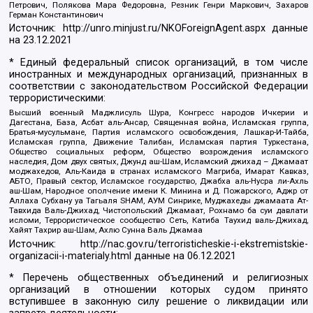
Петрович, Полякова Мара Федоровна, Резник Генри Маркович, Захаров
Герман Константинович
Источник:
http://unro.minjust.ru/NKOForeignAgent.aspx
данные
на
23.12.2021
* Единый федеральный список организаций, в том числе
иностранных и международных организаций, признанных в
соответствии с законодательством Российской Федерации
террористическими:
Высший военный Маджлисуль Шура, Конгресс народов Ичкерии и
Дагестана, База, Асбат аль-Ансар, Священная война, Исламская группа,
Братья-мусульмане, Партия исламского освобождения, Лашкар-И-Тайба,
Исламская группа, Движение Талибан, Исламская партия Туркестана,
Общество социальных реформ, Общество возрождения исламского
наследия, Дом двух святых, Джунд аш-Шам, Исламский джихад – Джамаат
моджахедов, Аль-Каида в странах исламского Магриба, Имарат Кавказ,
АБТО, Правый сектор, Исламское государство, Джабха аль-Нусра ли-Ахль
аш-Шам, Народное ополчение имени К. Минина и Д. Пожарского, Аджр от
Аллаха Субхану уа Тагьаля SHAM, АУМ Синрике, Муджахеды джамаата Ат-
Тавхида Валь-Джихад, Чистопольский Джамаат, Рохнамо ба суи давлати
исломи, Террористическое сообщество Сеть, Катиба Таухид валь-Джихад,
Хайят Тахрир аш-Шам, Ахлю Сунна Валь Джамаа
Источник:
http://nac.gov.ru/terroristicheskie-i-ekstremistskie-
organizacii-i-materialy.html
данные на
06.12.2021
* Перечень общественных объединений и религиозных
организаций в отношении которых судом принято
вступившее в законную силу решение о ликвидации или