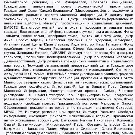
Гуманитарное действие, Лига Избирателей, Правовая инициатива,
Гражданская инициатива против экологической преступности,
Гражданский Союз, "Хасдей Ерушалаим" (Милосердие), Центр поддержки и
содействия развитию средств массовой информации, В защиту прав
заключенных, Горячая Линия, Центр социально-информационных
инициатив Действие, Институт глобализации и социальных движений,
ВМЕСТЕ, Благотворительный фонд охраны здоровья и защиты прав
граждан, Благотворительный фонд помощи осужденным и их семьям, Фонд
Тольятти, Новое время, Серебряная тайга, Так-Так-Так, центр Сова, центр
Анна, Проект Апрель, Самарская губерния, Эра здоровья, Мемориал,
Аналитический Центр Юрия Левады, Издательство Парк Гагарина, Фонд
содействия имени Андрея Рылькова, Сфера, Уральская правозащитная
группа, Женщины Евразии, СИБАЛЬТ, Институт прав человека, Фонд защиты
гласности, Российский исследовательский центр по правам человека,
Дальневосточный центр развития гражданских инициатив и социального
партнерства, Пермский региональный правозащитный центр, Гражданское
действие, Центр независимых социологических исследований, Сутяжник,
АКАДЕМИЯ ПО ПРАВАМ ЧЕЛОВЕКА, Частное учреждение в Калининграде по
административной поддержке реализации программ и проектов Совета
Министров северных стран, Центр развития некоммерческих организаций,
Гражданское содействие, Интернешнл-Р, Центр Защиты Прав Средств
Массовой Информации, Институт развития прессы - Сибирь, Частное
учреждение в Санкт-Петербурге по административной поддержке
реализации программ и проектов Совета Министров Северных Стран, Фонд
поддержки свободы прессы, Гражданский контроль, Человек и Закон,
Общественная комиссия по сохранению наследия академика Сахарова,
МЕМО. РУ, Институт региональной прессы, Институт Развития Свободы
Информации, Экозащита!-Женсовет, Общественный вердикт, Евразийская
антимонопольная ассоциация, Дзугкоева Регина Николаевна, Кривенко
Сергей Владимирович, Милославский Павел Юрьевич, Шнырова Ольга
Вадимовна, Чанышева Лилия Айратовна, Сидорович Ольга Борисовна,
Туровский Александр Алексеевич, Васильева Анастасия Евгеньевна, Ривина