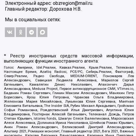
Электронный адрес: obzregion@mail.ru.
Главный редактор: Дорохова Н.В.
Мы в социальных сетях:
* Реестр иностранных средств массовой информации,
выполняющих функции иностранного агента:
Голос Америки, Idel.Реалии, Кавказ.Реалии, Крым.Реалии, Телеканал
Настоящее Время, Azatliq Radiosi, PCE/PC, Сибирь.Реалии, Фактограф,
Север.Реалии, Радио Свобода, MEDIUM-ORIENT, Пономарев Лев
Александрович, Савицкая Людмила Алексеевна, Маркелов Сергей
Евгеньевич, Камалягин Денис Николаевич, Апахончич Дарья
Александровна, Medusa Project, Первое антикоррупционное СМИ, VTimes.io,
Баданин Роман Сергеевич, Гликин Максим Александрович, Маняхин Петр
Борисович, Ярош Юлия Петровна, Чуракова Ольга Владимировна,
Железнова Мария Михайловна, Лукьянова Юлия Сергеевна, Маетная
Елизавета Витальевна, The Insider SIA, Рубин Михаил Аркадьевич, Гройсман
Софья Романовна, Рождественский Илья Дмитриевич, Апухтина Юлия
Владимировна, Постернак Алексей Евгеньевич, Телеканал Дождь, Петров
Степан Юрьевич, Istories fonds, Шмагун Олеся Валентиновна, Мароховская
Алеся Алексеевна, Долинина Ирина Николаевна, Шлейнов Роман Юрьевич,
Анин Роман Александрович, Великовский Дмитрий Александрович,
Альтаир 2021, Ромашки монолит, Главный редактор 2021, Вега 2021, Важные
иноагенты, Каткова Вероника Вячеславовна, Карезина Инна Павловна,