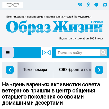
Тема номера
СВО: фронт и тыл
Ми
На «день варенья» активистки совета
ветеранов пришли в центр общения
старшего поколения со своими
домашними десертами