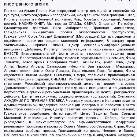
иностранного агента:
Гражданин.Армия.Право, Нижегородский центр немецкой и европейской
культуры, Центр гендерных исследований, Фонд защиты прав граждан Штаб,
Институт права и публичной политики, Фонд борьбы с коррупцией, Альянс
врачей, НАСИЛИЮ.НЕТ, Мы против СПИДа, СВЕЧА, Открытый Петербург,
Гуманитарное действие, Лига Избирателей, Правовая инициатива,
Гражданская инициатива против экологической преступности,
Гражданский Союз, "Хасдей Ерушалаим" (Милосердие), Центр поддержки и
содействия развитию средств массовой информации, В защиту прав
заключенных, Горячая Линия, Центр социально-информационных
инициатив Действие, Институт глобализации и социальных движений,
ВМЕСТЕ, Благотворительный фонд охраны здоровья и защиты прав
граждан, Благотворительный фонд помощи осужденным и их семьям, Фонд
Тольятти, Новое время, Серебряная тайга, Так-Так-Так, центр Сова, центр
Анна, Проект Апрель, Самарская губерния, Эра здоровья, Мемориал,
Аналитический Центр Юрия Левады, Издательство Парк Гагарина, Фонд
содействия имени Андрея Рылькова, Сфера, Уральская правозащитная
группа, Женщины Евразии, СИБАЛЬТ, Институт прав человека, Фонд защиты
гласности, Российский исследовательский центр по правам человека,
Дальневосточный центр развития гражданских инициатив и социального
партнерства, Пермский региональный правозащитный центр, Гражданское
действие, Центр независимых социологических исследований, Сутяжник,
АКАДЕМИЯ ПО ПРАВАМ ЧЕЛОВЕКА, Частное учреждение в Калининграде по
административной поддержке реализации программ и проектов Совета
Министров северных стран, Центр развития некоммерческих организаций,
Гражданское содействие, Интернешнл-Р, Центр Защиты Прав Средств
Массовой Информации, Институт развития прессы - Сибирь, Частное
учреждение в Санкт-Петербурге по административной поддержке
реализации программ и проектов Совета Министров Северных Стран, Фонд
поддержки свободы прессы, Гражданский контроль, Человек и Закон,
Общественная комиссия по сохранению наследия академика Сахарова,