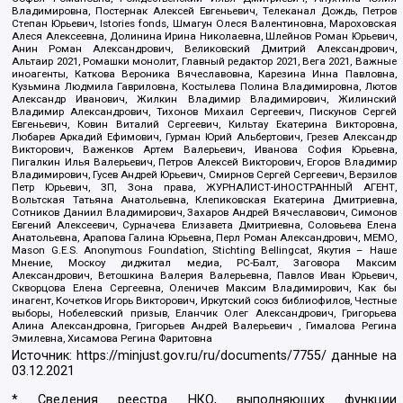
Владимировна, Постернак Алексей Евгеньевич, Телеканал Дождь, Петров
Степан Юрьевич, Istories fonds, Шмагун Олеся Валентиновна, Мароховская
Алеся Алексеевна, Долинина Ирина Николаевна, Шлейнов Роман Юрьевич,
Анин Роман Александрович, Великовский Дмитрий Александрович,
Альтаир 2021, Ромашки монолит, Главный редактор 2021, Вега 2021, Важные
иноагенты, Каткова Вероника Вячеславовна, Карезина Инна Павловна,
Кузьмина Людмила Гавриловна, Костылева Полина Владимировна, Лютов
Александр Иванович, Жилкин Владимир Владимирович, Жилинский
Владимир Александрович, Тихонов Михаил Сергеевич, Пискунов Сергей
Евгеньевич, Ковин Виталий Сергеевич, Кильтау Екатерина Викторовна,
Любарев Аркадий Ефимович, Гурман Юрий Альбертович, Грезев Александр
Викторович, Важенков Артем Валерьевич, Иванова София Юрьевна,
Пигалкин Илья Валерьевич, Петров Алексей Викторович, Егоров Владимир
Владимирович, Гусев Андрей Юрьевич, Смирнов Сергей Сергеевич, Верзилов
Петр Юрьевич, ЗП, Зона права, ЖУРНАЛИСТ-ИНОСТРАННЫЙ АГЕНТ,
Вольтская Татьяна Анатольевна, Клепиковская Екатерина Дмитриевна,
Сотников Даниил Владимирович, Захаров Андрей Вячеславович, Симонов
Евгений Алексеевич, Сурначева Елизавета Дмитриевна, Соловьева Елена
Анатольевна, Арапова Галина Юрьевна, Перл Роман Александрович, МЕМО,
Mason G.E.S. Anonymous Foundation, Stichting Bellingcat, Якутия – Наше
Мнение, Москоу диджитал медиа, РС-Балт, Заговора Максим
Александрович, Ветошкина Валерия Валерьевна, Павлов Иван Юрьевич,
Скворцова Елена Сергеевна, Оленичев Максим Владимирович, Как бы
инагент, Кочетков Игорь Викторович, Иркутский союз библиофилов, Честные
выборы, Нобелевский призыв, Еланчик Олег Александрович, Григорьева
Алина Александровна, Григорьев Андрей Валерьевич , Гималова Регина
Эмилевна, Хисамова Регина Фаритовна
Источник:
https://minjust.gov.ru/ru/documents/7755/
данные на
03.12.2021
* Сведения реестра НКО, выполняющих функции