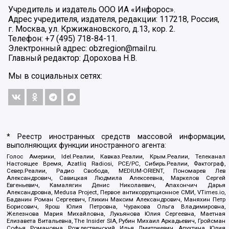
Учредитель и издатель ООО ИА «Инфорос».
Адрес учредителя, издателя, редакции: 117218, Россия,
г. Москва, ул. Кржижановского, д.13, кор. 2.
Телефон: +7 (495) 718-84-11.
Электронный адрес: obzregion@mail.ru.
Главный редактор: Дорохова Н.В.
Мы в социальных сетях:
* Реестр иностранных средств массовой информации,
выполняющих функции иностранного агента:
Голос Америки, Idel.Реалии, Кавказ.Реалии, Крым.Реалии, Телеканал
Настоящее Время, Azatliq Radiosi, PCE/PC, Сибирь.Реалии, Фактограф,
Север.Реалии, Радио Свобода, MEDIUM-ORIENT, Пономарев Лев
Александрович, Савицкая Людмила Алексеевна, Маркелов Сергей
Евгеньевич, Камалягин Денис Николаевич, Апахончич Дарья
Александровна, Medusa Project, Первое антикоррупционное СМИ, VTimes.io,
Баданин Роман Сергеевич, Гликин Максим Александрович, Маняхин Петр
Борисович, Ярош Юлия Петровна, Чуракова Ольга Владимировна,
Железнова Мария Михайловна, Лукьянова Юлия Сергеевна, Маетная
Елизавета Витальевна, The Insider SIA, Рубин Михаил Аркадьевич, Гройсман
Софья Романовна, Рождественский Илья Дмитриевич, Апухтина Юлия