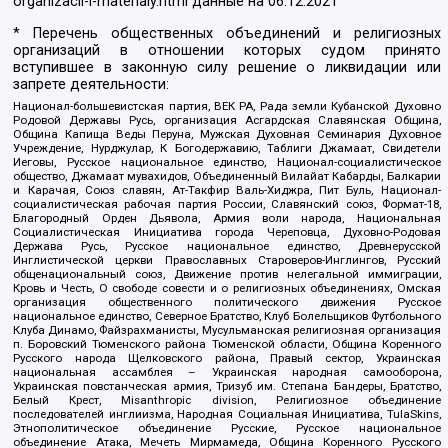
organizacii-i-materialy.html
данные на
06.12.2021
* Перечень общественных объединений и религиозных
организаций в отношении которых судом принято
вступившее в законную силу решение о ликвидации или
запрете деятельности:
Национал-большевистская партия, ВЕК РА, Рада земли Кубанской Духовно
Родовой Державы Русь, организация Асгардская Славянская Община,
Община Капища Веды Перуна, Мужская Духовная Семинария Духовное
Учреждение, Нурджулар, К Богодержавию, Таблиги Джамаат, Свидетели
Иеговы, Русское национальное единство, Национал-социалистическое
общество, Джамаат мувахидов, Объединенный Вилайат Кабарды, Балкарии
и Карачая, Союз славян, Ат-Такфир Валь-Хиджра, Пит Буль, Национал-
социалистическая рабочая партия России, Славянский союз, Формат-18,
Благородный Орден Дьявола, Армия воли народа, Национальная
Социалистическая Инициатива города Череповца, Духовно-Родовая
Держава Русь, Русское национальное единство, Древнерусской
Инглистической церкви Православных Староверов-Инглингов, Русский
общенациональный союз, Движение против нелегальной иммиграции,
Кровь и Честь, О свободе совести и о религиозных объединениях, Омская
организация общественного политического движения Русское
национальное единство, Северное Братство, Клуб Болельщиков Футбольного
Клуба Динамо, Файзрахманисты, Мусульманская религиозная организация
п. Боровский Тюменского района Тюменской области, Община Коренного
Русского народа Щелковского района, Правый сектор, Украинская
национальная ассамблея – Украинская народная самооборона,
Украинская повстанческая армия, Тризуб им. Степана Бандеры, Братство,
Белый Крест, Misanthropic division, Религиозное объединение
последователей инглиизма, Народная Социальная Инициатива, TulaSkins,
Этнополитическое объединение Русские, Русское национальное
объединение Атака, Мечеть Мирмамеда, Община Коренного Русского