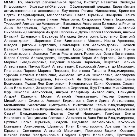
МЕМО. РУ, Институт региональной прессы, Институт Развития Свободы
Информации, Экозащита!-Женсовет, Общественный вердикт, Евразийская
антимонопольная ассоциация, Дзугкоева Регина Николаевна, Кривенко
Сергей Владимирович, Милославский Павел Юрьевич, Шнырова Ольга
Вадимовна, Чанышева Лилия Айратовна, Сидорович Ольга Борисовна,
Туровский Александр Алексеевич, Васильева Анастасия Евгеньевна, Ривина
Анна Валерьевна, Бурдина Юлия Владимировна, Бойко Анатолий
Николаевич, Пивоваров Андрей Сергеевич, Дугин Сергей Георгиевич, Аверин
Виталий Евгеньевич, Барахоев Магомед Бекханович, Шевченко Дмитрий
Александрович, Шарипков Олег Викторович, Мошель Ирина Ароновна,
Шведов Григорий Сергеевич, Пономарев Лев Александрович, Созаев
Валерий Валерьевич, Каргалицкий Борис Юльевич, Исакова Ирина
Александровна, Исламов Тимур Рифгатович, Романова Ольга Евгеньевна,
Щаров Сергей Алексадрович, Цирульников Борис Альбертович, Халидова
Марина Владимировна, Людевиг Марина Зариевна, Федотова Галина
Анатольевна, Паутов Юрий Анатольевич, Верховский Александр Маркович,
Пислакова-Паркер Марина Петровна, Кочеткова Татьяна Владимировна,
Чуркина Наталья Валерьевна, Акимова Татьяна Николаевна, Золотарева
Екатерина Александровна, Рачинский Ян Збигневич, Жемкова Елена
Борисовна, Гудков Лев Дмитриевич, Илларионова Юлия Юрьевна, Саранг
Анна Васильевна, Захарова Светлана Сергеевна, Щур Татьяна Михайловна,
Щур Николай Алексеевич, Аверин Владимир Анатольевич, Блинушов
Андрей Юрьевич, Мосин Алексей Геннадьевич, Гефтер Валентин
Михайлович, Симонов Алексей Кириллович, Флиге Ирина Анатольевна,
Мельникова Валентина Дмитриевна, Вититинова Елена Владимировна,
Баженова Светлана Куприяновна, Исаев Сергей Владимирович, Максимов
Сергей Владимирович, Беляев Сергей Иванович, Голубева Елена
Николаевна, Ганнушкина Светлана Алексеевна, Закс Елена Владимировна,
Буртина Елена Юрьевна, Гендель Людмила Залмановна, Кокорина
Екатерина Алексеевна, Шуманов Илья Вячеславович, Арапова Галина
Юрьевна, Свечников Анатолий Мариевич, Прохоров Вадим Юрьевич,
Шахова Елена Владимировна, Подузов Сергей Васильевич, Протасова