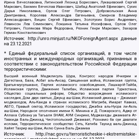
Ирина Вячеславовна, Литинский Леонид Борисович, Лукашевский Сергей
Маркович, Бахмин Вячеслав Иванович, Шабад Анатолий Ефимович, Сухих
Дарья Николаевна, Орлов Олег Петрович, Добровольская Анна
Дмитриевна, Королева Александра Евгеньевна, Смирнов Владимир
Александрович, Вицин Сергей Ефимович, Золотухин Борис Андреевич,
Левинсон Лев Семенович, Локшина Татьяна Иосифовна, Орлов Олег
Петрович, Полякова Мара Федоровна, Резник Генри Маркович, Захаров
Герман Константинович
Источник:
http://unro.minjust.ru/NKOForeignAgent.aspx
данные
на
23.12.2021
* Единый федеральный список организаций, в том числе
иностранных и международных организаций, признанных в
соответствии с законодательством Российской Федерации
террористическими:
Высший военный Маджлисуль Шура, Конгресс народов Ичкерии и
Дагестана, База, Асбат аль-Ансар, Священная война, Исламская группа,
Братья-мусульмане, Партия исламского освобождения, Лашкар-И-Тайба,
Исламская группа, Движение Талибан, Исламская партия Туркестана,
Общество социальных реформ, Общество возрождения исламского
наследия, Дом двух святых, Джунд аш-Шам, Исламский джихад – Джамаат
моджахедов, Аль-Каида в странах исламского Магриба, Имарат Кавказ,
АБТО, Правый сектор, Исламское государство, Джабха аль-Нусра ли-Ахль
аш-Шам, Народное ополчение имени К. Минина и Д. Пожарского, Аджр от
Аллаха Субхану уа Тагьаля SHAM, АУМ Синрике, Муджахеды джамаата Ат-
Тавхида Валь-Джихад, Чистопольский Джамаат, Рохнамо ба суи давлати
исломи, Террористическое сообщество Сеть, Катиба Таухид валь-Джихад,
Хайят Тахрир аш-Шам, Ахлю Сунна Валь Джамаа
Источник:
http://nac.gov.ru/terroristicheskie-i-ekstremistskie-