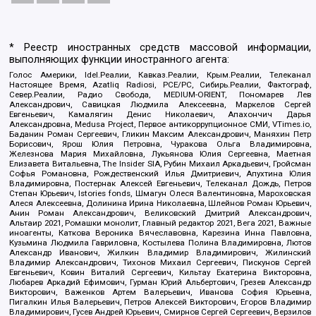
* Реестр иностранных средств массовой информации,
выполняющих функции иностранного агента:
Голос Америки, Idel.Реалии, Кавказ.Реалии, Крым.Реалии, Телеканал
Настоящее Время, Azatliq Radiosi, PCE/PC, Сибирь.Реалии, Фактограф,
Север.Реалии, Радио Свобода, MEDIUM-ORIENT, Пономарев Лев
Александрович, Савицкая Людмила Алексеевна, Маркелов Сергей
Евгеньевич, Камалягин Денис Николаевич, Апахончич Дарья
Александровна, Medusa Project, Первое антикоррупционное СМИ, VTimes.io,
Баданин Роман Сергеевич, Гликин Максим Александрович, Маняхин Петр
Борисович, Ярош Юлия Петровна, Чуракова Ольга Владимировна,
Железнова Мария Михайловна, Лукьянова Юлия Сергеевна, Маетная
Елизавета Витальевна, The Insider SIA, Рубин Михаил Аркадьевич, Гройсман
Софья Романовна, Рождественский Илья Дмитриевич, Апухтина Юлия
Владимировна, Постернак Алексей Евгеньевич, Телеканал Дождь, Петров
Степан Юрьевич, Istories fonds, Шмагун Олеся Валентиновна, Мароховская
Алеся Алексеевна, Долинина Ирина Николаевна, Шлейнов Роман Юрьевич,
Анин Роман Александрович, Великовский Дмитрий Александрович,
Альтаир 2021, Ромашки монолит, Главный редактор 2021, Вега 2021, Важные
иноагенты, Каткова Вероника Вячеславовна, Карезина Инна Павловна,
Кузьмина Людмила Гавриловна, Костылева Полина Владимировна, Лютов
Александр Иванович, Жилкин Владимир Владимирович, Жилинский
Владимир Александрович, Тихонов Михаил Сергеевич, Пискунов Сергей
Евгеньевич, Ковин Виталий Сергеевич, Кильтау Екатерина Викторовна,
Любарев Аркадий Ефимович, Гурман Юрий Альбертович, Грезев Александр
Викторович, Важенков Артем Валерьевич, Иванова София Юрьевна,
Пигалкин Илья Валерьевич, Петров Алексей Викторович, Егоров Владимир
Владимирович, Гусев Андрей Юрьевич, Смирнов Сергей Сергеевич, Верзилов