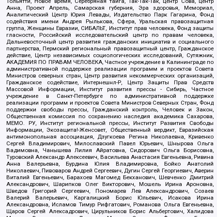
Тольятти, Новое время, Серебряная тайга, Так-Так-Так, центр Сова, центр
Анна, Проект Апрель, Самарская губерния, Эра здоровья, Мемориал,
Аналитический Центр Юрия Левады, Издательство Парк Гагарина, Фонд
содействия имени Андрея Рылькова, Сфера, Уральская правозащитная
группа, Женщины Евразии, СИБАЛЬТ, Институт прав человека, Фонд защиты
гласности, Российский исследовательский центр по правам человека,
Дальневосточный центр развития гражданских инициатив и социального
партнерства, Пермский региональный правозащитный центр, Гражданское
действие, Центр независимых социологических исследований, Сутяжник,
АКАДЕМИЯ ПО ПРАВАМ ЧЕЛОВЕКА, Частное учреждение в Калининграде по
административной поддержке реализации программ и проектов Совета
Министров северных стран, Центр развития некоммерческих организаций,
Гражданское содействие, Интернешнл-Р, Центр Защиты Прав Средств
Массовой Информации, Институт развития прессы - Сибирь, Частное
учреждение в Санкт-Петербурге по административной поддержке
реализации программ и проектов Совета Министров Северных Стран, Фонд
поддержки свободы прессы, Гражданский контроль, Человек и Закон,
Общественная комиссия по сохранению наследия академика Сахарова,
МЕМО. РУ, Институт региональной прессы, Институт Развития Свободы
Информации, Экозащита!-Женсовет, Общественный вердикт, Евразийская
антимонопольная ассоциация, Дзугкоева Регина Николаевна, Кривенко
Сергей Владимирович, Милославский Павел Юрьевич, Шнырова Ольга
Вадимовна, Чанышева Лилия Айратовна, Сидорович Ольга Борисовна,
Туровский Александр Алексеевич, Васильева Анастасия Евгеньевна, Ривина
Анна Валерьевна, Бурдина Юлия Владимировна, Бойко Анатолий
Николаевич, Пивоваров Андрей Сергеевич, Дугин Сергей Георгиевич, Аверин
Виталий Евгеньевич, Барахоев Магомед Бекханович, Шевченко Дмитрий
Александрович, Шарипков Олег Викторович, Мошель Ирина Ароновна,
Шведов Григорий Сергеевич, Пономарев Лев Александрович, Созаев
Валерий Валерьевич, Каргалицкий Борис Юльевич, Исакова Ирина
Александровна, Исламов Тимур Рифгатович, Романова Ольга Евгеньевна,
Щаров Сергей Алексадрович, Цирульников Борис Альбертович, Халидова