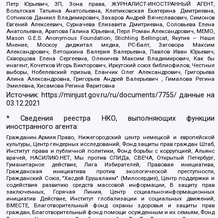
Петр Юрьевич, ЗП, Зона права, ЖУРНАЛИСТ-ИНОСТРАННЫЙ АГЕНТ,
Вольтская Татьяна Анатольевна, Клепиковская Екатерина Дмитриевна,
Сотников Даниил Владимирович, Захаров Андрей Вячеславович, Симонов
Евгений Алексеевич, Сурначева Елизавета Дмитриевна, Соловьева Елена
Анатольевна, Арапова Галина Юрьевна, Перл Роман Александрович, МЕМО,
Mason G.E.S. Anonymous Foundation, Stichting Bellingcat, Якутия – Наше
Мнение, Москоу диджитал медиа, РС-Балт, Заговора Максим
Александрович, Ветошкина Валерия Валерьевна, Павлов Иван Юрьевич,
Скворцова Елена Сергеевна, Оленичев Максим Владимирович, Как бы
инагент, Кочетков Игорь Викторович, Иркутский союз библиофилов, Честные
выборы, Нобелевский призыв, Еланчик Олег Александрович, Григорьева
Алина Александровна, Григорьев Андрей Валерьевич , Гималова Регина
Эмилевна, Хисамова Регина Фаритовна
Источник:
https://minjust.gov.ru/ru/documents/7755/
данные на
03.12.2021
* Сведения реестра НКО, выполняющих функции
иностранного агента:
Гражданин.Армия.Право, Нижегородский центр немецкой и европейской
культуры, Центр гендерных исследований, Фонд защиты прав граждан Штаб,
Институт права и публичной политики, Фонд борьбы с коррупцией, Альянс
врачей, НАСИЛИЮ.НЕТ, Мы против СПИДа, СВЕЧА, Открытый Петербург,
Гуманитарное действие, Лига Избирателей, Правовая инициатива,
Гражданская инициатива против экологической преступности,
Гражданский Союз, "Хасдей Ерушалаим" (Милосердие), Центр поддержки и
содействия развитию средств массовой информации, В защиту прав
заключенных, Горячая Линия, Центр социально-информационных
инициатив Действие, Институт глобализации и социальных движений,
ВМЕСТЕ, Благотворительный фонд охраны здоровья и защиты прав
граждан, Благотворительный фонд помощи осужденным и их семьям, Фонд