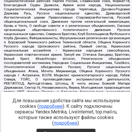
социалистическая рабочая партия России, Славянский союз, Формат-18,
Благородный Орден Дьявола, Армия воли народа, Национальная
Социалистическая Инициатива города Череповца, Духовно-Родовая
Держава Русь, Русское национальное единство, Древнерусской
Инглистической церкви Православных Староверов-Инглингов, Русский
общенациональный союз, Движение против нелегальной иммиграции,
Кровь и Честь, О свободе совести и о религиозных объединениях, Омская
организация общественного политического движения Русское
национальное единство, Северное Братство, Клуб Болельщиков Футбольного
Клуба Динамо, Файзрахманисты, Мусульманская религиозная организация
п. Боровский Тюменского района Тюменской области, Община Коренного
Русского народа Щелковского района, Правый сектор, Украинская
национальная ассамблея – Украинская народная самооборона,
Украинская повстанческая армия, Тризуб им. Степана Бандеры, Братство,
Белый Крест, Misanthropic division, Религиозное объединение
последователей инглиизма, Народная Социальная Инициатива, TulaSkins,
Этнополитическое объединение Русские, Русское национальное
объединение Атака, Мечеть Мирмамеда, Община Коренного Русского
народа г. Астрахани, ВОЛЯ, Меджлис крымскотатарского народа, Рубеж
Севера, ТОЙС, О противодействии экстремистской деятельности,
РЕВТАТПОД, Артподготовка, Штольц, В честь иконы Божией Матери
Державная, Сектор 16, Независимость, Фирма, Молодежная правозащитная
группа МПГ, Курсом Правды и Единения, Каракольская инициативная
группа, Автоград Крю, Союз Славянских Сил Руси, Алля-Аят,
Благотворительный пансионат Ак Умут, Русская республика Русь,
Для повышения удобства сайта мы используем
Арестантское уголовное единство, Башкорт, Нация и свобода, W.H.С., Фалунь
cookies (
подробнее
). К сайту подключены
Дафа, Иртыш Ultras, Русский Патриотический клуб-Новокузнецк/РПК,
сервисы Yandex.Metrika, LiveInternet, top.mail.ru,
Сибирский державный союз, Фонд борьбы с коррупцией, Фонд защиты прав
граждан, Штабы Навального, Совет граждан СССР Прикубанского округа г.
которые также используют файлы cookies
Краснодара
(
подробнее
).
Источник:
https://minjust.gov.ru/ru/documents/7822/
данные на
08.12.2021