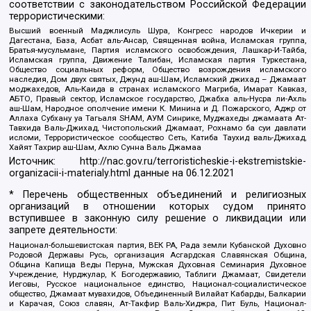
соответствии с законодательством Российской Федерации
террористическими:
Высший военный Маджлисуль Шура, Конгресс народов Ичкерии и
Дагестана, База, Асбат аль-Ансар, Священная война, Исламская группа,
Братья-мусульмане, Партия исламского освобождения, Лашкар-И-Тайба,
Исламская группа, Движение Талибан, Исламская партия Туркестана,
Общество социальных реформ, Общество возрождения исламского
наследия, Дом двух святых, Джунд аш-Шам, Исламский джихад – Джамаат
моджахедов, Аль-Каида в странах исламского Магриба, Имарат Кавказ,
АБТО, Правый сектор, Исламское государство, Джабха аль-Нусра ли-Ахль
аш-Шам, Народное ополчение имени К. Минина и Д. Пожарского, Аджр от
Аллаха Субхану уа Тагьаля SHAM, АУМ Синрике, Муджахеды джамаата Ат-
Тавхида Валь-Джихад, Чистопольский Джамаат, Рохнамо ба суи давлати
исломи, Террористическое сообщество Сеть, Катиба Таухид валь-Джихад,
Хайят Тахрир аш-Шам, Ахлю Сунна Валь Джамаа
Источник:
http://nac.gov.ru/terroristicheskie-i-ekstremistskie-
organizacii-i-materialy.html
данные на
06.12.2021
* Перечень общественных объединений и религиозных
организаций в отношении которых судом принято
вступившее в законную силу решение о ликвидации или
запрете деятельности:
Национал-большевистская партия, ВЕК РА, Рада земли Кубанской Духовно
Родовой Державы Русь, организация Асгардская Славянская Община,
Община Капища Веды Перуна, Мужская Духовная Семинария Духовное
Учреждение, Нурджулар, К Богодержавию, Таблиги Джамаат, Свидетели
Иеговы, Русское национальное единство, Национал-социалистическое
общество, Джамаат мувахидов, Объединенный Вилайат Кабарды, Балкарии
и Карачая, Союз славян, Ат-Такфир Валь-Хиджра, Пит Буль, Национал-