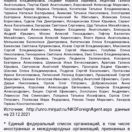
Марина Владимировна, Людевиг Марина Зариевна, Федотова Галина
Анатольевна, Паутов Юрий Анатольевич, Верховский Александр Маркович,
Пислакова-Паркер Марина Петровна, Кочеткова Татьяна Владимировна,
Чуркина Наталья Валерьевна, Акимова Татьяна Николаевна, Золотарева
Екатерина Александровна, Рачинский Ян Збигневич, Жемкова Елена
Борисовна, Гудков Лев Дмитриевич, Илларионова Юлия Юрьевна, Саранг
Анна Васильевна, Захарова Светлана Сергеевна, Щур Татьяна Михайловна,
Щур Николай Алексеевич, Аверин Владимир Анатольевич, Блинушов
Андрей Юрьевич, Мосин Алексей Геннадьевич, Гефтер Валентин
Михайлович, Симонов Алексей Кириллович, Флиге Ирина Анатольевна,
Мельникова Валентина Дмитриевна, Вититинова Елена Владимировна,
Баженова Светлана Куприяновна, Исаев Сергей Владимирович, Максимов
Сергей Владимирович, Беляев Сергей Иванович, Голубева Елена
Николаевна, Ганнушкина Светлана Алексеевна, Закс Елена Владимировна,
Буртина Елена Юрьевна, Гендель Людмила Залмановна, Кокорина
Екатерина Алексеевна, Шуманов Илья Вячеславович, Арапова Галина
Юрьевна, Свечников Анатолий Мариевич, Прохоров Вадим Юрьевич,
Шахова Елена Владимировна, Подузов Сергей Васильевич, Протасова
Ирина Вячеславовна, Литинский Леонид Борисович, Лукашевский Сергей
Маркович, Бахмин Вячеслав Иванович, Шабад Анатолий Ефимович, Сухих
Дарья Николаевна, Орлов Олег Петрович, Добровольская Анна
Дмитриевна, Королева Александра Евгеньевна, Смирнов Владимир
Александрович, Вицин Сергей Ефимович, Золотухин Борис Андреевич,
Левинсон Лев Семенович, Локшина Татьяна Иосифовна, Орлов Олег
Петрович, Полякова Мара Федоровна, Резник Генри Маркович, Захаров
Герман Константинович
Источник:
http://unro.minjust.ru/NKOForeignAgent.aspx
данные
на
23.12.2021
* Единый федеральный список организаций, в том числе
иностранных и международных организаций, признанных в