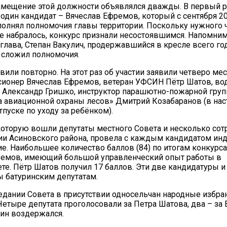
амещение этой должности объявлялся дважды. В первый р
 один кандидат – Вячеслав Ефремов, который с сентября 2
олнял полномочия главы территории. Поскольку нужного 
е набралось, конкурс признали несостоявшимся. Напомним
лава, Степан Вакулич, продержавшийся в кресле всего год
 сложил полномочия.
вили повторно. На этот раз об участии заявили четверо ме
сионер Вячеслав Ефремов, ветеран УФСИН Пётр Шатов, во
 Александр Гришко, инструктор парашютно-пожарной гру
а авиационной охраны лесов» Дмитрий Козабаранов (в на
тпуске по уходу за ребёнком).
которую вошли депутаты местного Совета и несколько со
и Асиновского района, провела с каждым кандидатом ин
е. Наибольшее количество баллов (84) по итогам конкурса
ремов, имеющий большой управленческий опыт работы в
те. Пётр Шатов получил 17 баллов. Эти две кандидатуры и
 батуринским депутатам.
седании Совета в присутствии односельчан народные избра
Четыре депутата проголосовали за Петра Шатова, два – за
ин воздержался.