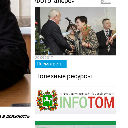
Фотогалерея
Все
20.09.2017
20.09.
Посмотреть...
Посм
Полезные ресурсы
я в должность