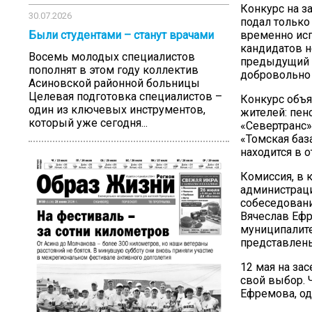
Конкурс на з
30.07.2026
подал только
временно исп
Были студентами – станут врачами
кандидатов н
Восемь молодых специалистов
предыдущий г
пополнят в этом году коллектив
добровольно
Асиновской районной больницы
Целевая подготовка специалистов –
Конкурс объя
один из ключевых инструментов,
жителей: пен
который уже сегодня...
«Севертранс»
«Томская баз
находится в о
Комиссия, в 
администраци
собеседовани
Вячеслав Еф
муниципалите
представлены
12 мая на за
свой выбор. 
Ефремова, од