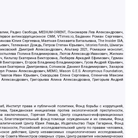
.Реалии, Радио Свобода, MEDIUM-ORIENT, Пономарев Лев Александрович,
ервое антикоррупционное СМИ, VTimes.io, Баданин Роман Сергеевич,
ова Юлия Сергеевна, Маетная Елизавета Витальевна, The Insider SIA,
ич, Телеканал Дождь, Петров Степан Юрьевич, Istories fonds, Шмагун
иковский Дмитрий Александрович, Альтаир 2021, Ромашки монолит,
, Костылева Полина Владимировна, Лютов Александр Иванович, Жилкин
, Кильтау Екатерина Викторовна, Любарев Аркадий Ефимович, Гурман
й Викторович, Егоров Владимир Владимирович, Гусев Андрей Юрьевич,
ская Екатерина Дмитриевна, Сотников Даниил Владимирович, Захаров
ерл Роман Александрович, МЕМО, Mason G.E.S. Anonymous Foundation,
, Павлов Иван Юрьевич, Скворцова Елена Сергеевна, Оленичев Максим
 Александрович, Григорьева Алина Александровна, Григорьев Андрей
б, Институт права и публичной политики, Фонд борьбы с коррупцией,
ива, Гражданская инициатива против экологической преступности,
рав заключенных, Горячая Линия, Центр социально-информационных
дан, Благотворительный фонд помощи осужденным и их семьям, Фонд
 Аналитический Центр Юрия Левады, Издательство Парк Гагарина, Фонд
гласности, Российский исследовательский центр по правам человека,
ское действие, Центр независимых социологических исследований,
в Совета Министров северных стран, Центр развития некоммерческих