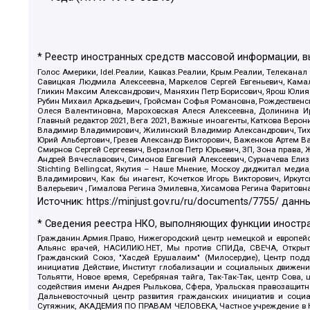
* Реестр иностранных средств массовой информации, 
Голос Америки, Idel.Реалии, Кавказ.Реалии, Крым.Реалии, Телеканал
Савицкая Людмила Алексеевна, Маркелов Сергей Евгеньевич, Камал
Гликин Максим Александрович, Маняхин Петр Борисович, Ярош Юлия П
Рубин Михаил Аркадьевич, Гройсман Софья Романовна, Рождественски
Олеся Валентиновна, Мароховская Алеся Алексеевна, Долинина И
Главный редактор 2021, Вега 2021, Важные иноагенты, Каткова Вер
Владимир Владимирович, Жилинский Владимир Александрович, Тихон
Юрий Альбертович, Грезев Александр Викторович, Важенков Артем В
Смирнов Сергей Сергеевич, Верзилов Петр Юрьевич, ЗП, Зона прав
Андрей Вячеславович, Симонов Евгений Алексеевич, Сурначева Елиз
Stichting Bellingcat, Якутия – Наше Мнение, Москоу диджитал мед
Владимирович, Как бы инагент, Кочетков Игорь Викторович, Иркут
Валерьевич , Гималова Регина Эмилевна, Хисамова Регина Фаритовн
Источник:
https://minjust.gov.ru/ru/documents/7755/
данны
* Сведения реестра НКО, выполняющих функции иностра
Гражданин.Армия.Право, Нижегородский центр немецкой и европейск
Альянс врачей, НАСИЛИЮ.НЕТ, Мы против СПИДа, СВЕЧА, Открытый
Гражданский Союз, "Хасдей Ерушалаим" (Милосердие), Центр под
инициатив Действие, Институт глобализации и социальных движен
Тольятти, Новое время, Серебряная тайга, Так-Так-Так, центр Сова
содействия имени Андрея Рылькова, Сфера, Уральская правозащитна
Дальневосточный центр развития гражданских инициатив и социа
Сутяжник, АКАДЕМИЯ ПО ПРАВАМ ЧЕЛОВЕКА, Частное учреждение в Ка