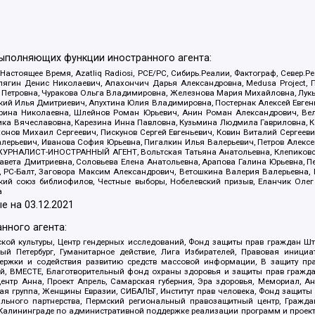
выполняющих функции иностранного агента:
 Настоящее Время, Azatliq Radiosi, PCE/PC, Сибирь.Реалии, Фактограф, Север
ягин Денис Николаевич, Апахончич Дарья Александровна, Medusa Project, П
етровна, Чуракова Ольга Владимировна, Железнова Мария Михайловна, Лукьян
й Илья Дмитриевич, Апухтина Юлия Владимировна, Постернак Алексей Евгеньев
рина Николаевна, Шлейнов Роман Юрьевич, Анин Роман Александрович, Вел
оника Вячеславовна, Карезина Инна Павловна, Кузьмина Людмила Гавриловна
ов Михаил Сергеевич, Пискунов Сергей Евгеньевич, Ковин Виталий Сергеевич
алерьевич, Иванова София Юрьевна, Пигалкин Илья Валерьевич, Петров Алексе
а, ЖУРНАЛИСТ-ИНОСТРАННЫЙ АГЕНТ, Вольтская Татьяна Анатольевна, Клепиков
авета Дмитриевна, Соловьева Елена Анатольевна, Арапова Галина Юрьевна, П
иа, РС-Балт, Заговора Максим Александрович, Ветошкина Валерия Валерьевна
ский союз библиофилов, Честные выборы, Нобелевский призыв, Еланчик Олег
а
е на
03.12.2021
нного агента:
ой культуры, Центр гендерных исследований, Фонд защиты прав граждан Шта
 Петербург, Гуманитарное действие, Лига Избирателей, Правовая инициат
держки и содействия развитию средств массовой информации, В защиту п
ий, ВМЕСТЕ, Благотворительный фонд охраны здоровья и защиты прав граж
, центр Анна, Проект Апрель, Самарская губерния, Эра здоровья, Мемориал,
я группа, Женщины Евразии, СИБАЛЬТ, Институт прав человека, Фонд защиты 
льного партнерства, Пермский региональный правозащитный центр, Граждан
лининграде по административной поддержке реализации программ и проекто