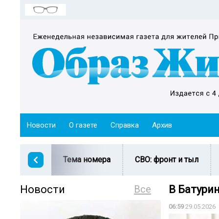
Новости
О газете
Справка
Архив
Тема номера
СВО: фронт и тыл
Новости
Все
В Батури
06:59
29.05.2026