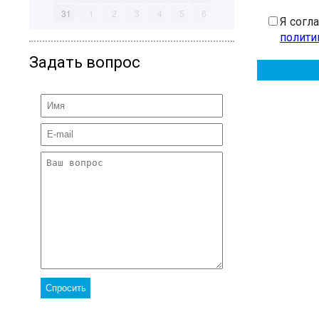
31
1
2
3
4
5
6
Я согл
полити
Задать вопрос