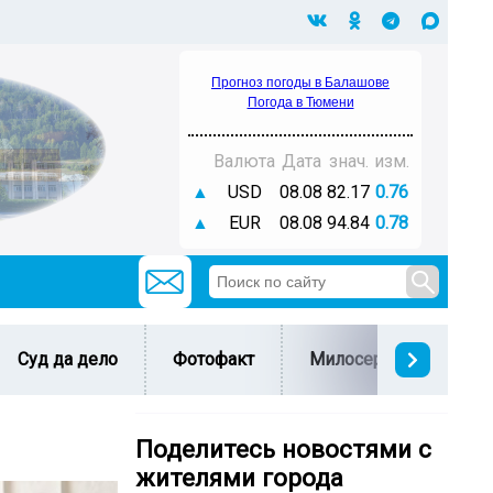
Прогноз погоды в Балашове
Погода в Тюмени
Валюта
Дата
знач.
изм.
▲
USD
08.08
82.17
0.76
▲
EUR
08.08
94.84
0.78
Суд да дело
Фотофакт
Милосердие
С 
Поделитесь новостями с
жителями города