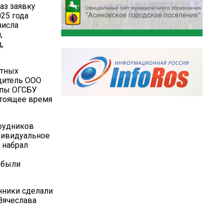
аз заявку
025 года
числа
,
,
стных
дитель ООО
ппы ОГСБУ
стоящее время
трудников
дивидуальное
 набрал
 были
нники сделали
 Вячеслава