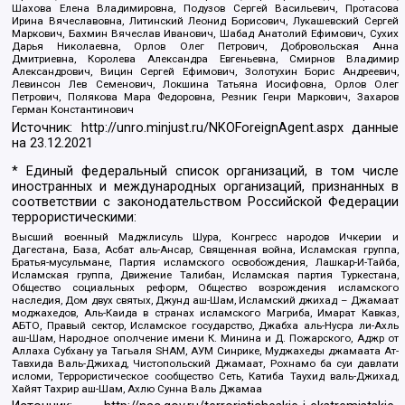
Шахова Елена Владимировна, Подузов Сергей Васильевич, Протасова
Ирина Вячеславовна, Литинский Леонид Борисович, Лукашевский Сергей
Маркович, Бахмин Вячеслав Иванович, Шабад Анатолий Ефимович, Сухих
Дарья Николаевна, Орлов Олег Петрович, Добровольская Анна
Дмитриевна, Королева Александра Евгеньевна, Смирнов Владимир
Александрович, Вицин Сергей Ефимович, Золотухин Борис Андреевич,
Левинсон Лев Семенович, Локшина Татьяна Иосифовна, Орлов Олег
Петрович, Полякова Мара Федоровна, Резник Генри Маркович, Захаров
Герман Константинович
Источник:
http://unro.minjust.ru/NKOForeignAgent.aspx
данные
на
23.12.2021
* Единый федеральный список организаций, в том числе
иностранных и международных организаций, признанных в
соответствии с законодательством Российской Федерации
террористическими:
Высший военный Маджлисуль Шура, Конгресс народов Ичкерии и
Дагестана, База, Асбат аль-Ансар, Священная война, Исламская группа,
Братья-мусульмане, Партия исламского освобождения, Лашкар-И-Тайба,
Исламская группа, Движение Талибан, Исламская партия Туркестана,
Общество социальных реформ, Общество возрождения исламского
наследия, Дом двух святых, Джунд аш-Шам, Исламский джихад – Джамаат
моджахедов, Аль-Каида в странах исламского Магриба, Имарат Кавказ,
АБТО, Правый сектор, Исламское государство, Джабха аль-Нусра ли-Ахль
аш-Шам, Народное ополчение имени К. Минина и Д. Пожарского, Аджр от
Аллаха Субхану уа Тагьаля SHAM, АУМ Синрике, Муджахеды джамаата Ат-
Тавхида Валь-Джихад, Чистопольский Джамаат, Рохнамо ба суи давлати
исломи, Террористическое сообщество Сеть, Катиба Таухид валь-Джихад,
Хайят Тахрир аш-Шам, Ахлю Сунна Валь Джамаа