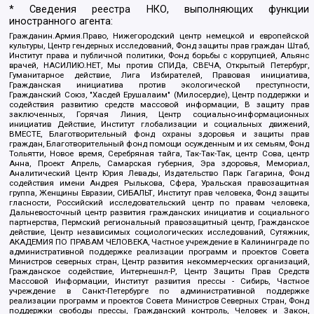
* Сведения реестра НКО, выполняющих функции
иностранного агента:
Гражданин.Армия.Право, Нижегородский центр немецкой и европейской
культуры, Центр гендерных исследований, Фонд защиты прав граждан Штаб,
Институт права и публичной политики, Фонд борьбы с коррупцией, Альянс
врачей, НАСИЛИЮ.НЕТ, Мы против СПИДа, СВЕЧА, Открытый Петербург,
Гуманитарное действие, Лига Избирателей, Правовая инициатива,
Гражданская инициатива против экологической преступности,
Гражданский Союз, "Хасдей Ерушалаим" (Милосердие), Центр поддержки и
содействия развитию средств массовой информации, В защиту прав
заключенных, Горячая Линия, Центр социально-информационных
инициатив Действие, Институт глобализации и социальных движений,
ВМЕСТЕ, Благотворительный фонд охраны здоровья и защиты прав
граждан, Благотворительный фонд помощи осужденным и их семьям, Фонд
Тольятти, Новое время, Серебряная тайга, Так-Так-Так, центр Сова, центр
Анна, Проект Апрель, Самарская губерния, Эра здоровья, Мемориал,
Аналитический Центр Юрия Левады, Издательство Парк Гагарина, Фонд
содействия имени Андрея Рылькова, Сфера, Уральская правозащитная
группа, Женщины Евразии, СИБАЛЬТ, Институт прав человека, Фонд защиты
гласности, Российский исследовательский центр по правам человека,
Дальневосточный центр развития гражданских инициатив и социального
партнерства, Пермский региональный правозащитный центр, Гражданское
действие, Центр независимых социологических исследований, Сутяжник,
АКАДЕМИЯ ПО ПРАВАМ ЧЕЛОВЕКА, Частное учреждение в Калининграде по
административной поддержке реализации программ и проектов Совета
Министров северных стран, Центр развития некоммерческих организаций,
Гражданское содействие, Интернешнл-Р, Центр Защиты Прав Средств
Массовой Информации, Институт развития прессы - Сибирь, Частное
учреждение в Санкт-Петербурге по административной поддержке
реализации программ и проектов Совета Министров Северных Стран, Фонд
поддержки свободы прессы, Гражданский контроль, Человек и Закон,