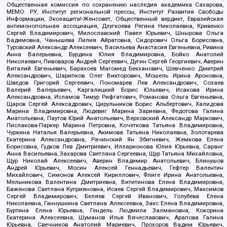
Общественная комиссия по сохранению наследия академика Сахарова,
МЕМО. РУ, Институт региональной прессы, Институт Развития Свободы
Информации, Экозащита!-Женсовет, Общественный вердикт, Евразийская
антимонопольная ассоциация, Дзугкоева Регина Николаевна, Кривенко
Сергей Владимирович, Милославский Павел Юрьевич, Шнырова Ольга
Вадимовна, Чанышева Лилия Айратовна, Сидорович Ольга Борисовна,
Туровский Александр Алексеевич, Васильева Анастасия Евгеньевна, Ривина
Анна Валерьевна, Бурдина Юлия Владимировна, Бойко Анатолий
Николаевич, Пивоваров Андрей Сергеевич, Дугин Сергей Георгиевич, Аверин
Виталий Евгеньевич, Барахоев Магомед Бекханович, Шевченко Дмитрий
Александрович, Шарипков Олег Викторович, Мошель Ирина Ароновна,
Шведов Григорий Сергеевич, Пономарев Лев Александрович, Созаев
Валерий Валерьевич, Каргалицкий Борис Юльевич, Исакова Ирина
Александровна, Исламов Тимур Рифгатович, Романова Ольга Евгеньевна,
Щаров Сергей Алексадрович, Цирульников Борис Альбертович, Халидова
Марина Владимировна, Людевиг Марина Зариевна, Федотова Галина
Анатольевна, Паутов Юрий Анатольевич, Верховский Александр Маркович,
Пислакова-Паркер Марина Петровна, Кочеткова Татьяна Владимировна,
Чуркина Наталья Валерьевна, Акимова Татьяна Николаевна, Золотарева
Екатерина Александровна, Рачинский Ян Збигневич, Жемкова Елена
Борисовна, Гудков Лев Дмитриевич, Илларионова Юлия Юрьевна, Саранг
Анна Васильевна, Захарова Светлана Сергеевна, Щур Татьяна Михайловна,
Щур Николай Алексеевич, Аверин Владимир Анатольевич, Блинушов
Андрей Юрьевич, Мосин Алексей Геннадьевич, Гефтер Валентин
Михайлович, Симонов Алексей Кириллович, Флиге Ирина Анатольевна,
Мельникова Валентина Дмитриевна, Вититинова Елена Владимировна,
Баженова Светлана Куприяновна, Исаев Сергей Владимирович, Максимов
Сергей Владимирович, Беляев Сергей Иванович, Голубева Елена
Николаевна, Ганнушкина Светлана Алексеевна, Закс Елена Владимировна,
Буртина Елена Юрьевна, Гендель Людмила Залмановна, Кокорина
Екатерина Алексеевна, Шуманов Илья Вячеславович, Арапова Галина
Юрьевна, Свечников Анатолий Мариевич, Прохоров Вадим Юрьевич,