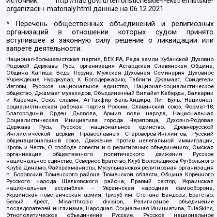
Источник:
http://nac.gov.ru/terroristicheskie-i-ekstremistskie-
organizacii-i-materialy.html
данные на
06.12.2021
* Перечень общественных объединений и религиозных
организаций в отношении которых судом принято
вступившее в законную силу решение о ликвидации или
запрете деятельности:
Национал-большевистская партия, ВЕК РА, Рада земли Кубанской Духовно
Родовой Державы Русь, организация Асгардская Славянская Община,
Община Капища Веды Перуна, Мужская Духовная Семинария Духовное
Учреждение, Нурджулар, К Богодержавию, Таблиги Джамаат, Свидетели
Иеговы, Русское национальное единство, Национал-социалистическое
общество, Джамаат мувахидов, Объединенный Вилайат Кабарды, Балкарии
и Карачая, Союз славян, Ат-Такфир Валь-Хиджра, Пит Буль, Национал-
социалистическая рабочая партия России, Славянский союз, Формат-18,
Благородный Орден Дьявола, Армия воли народа, Национальная
Социалистическая Инициатива города Череповца, Духовно-Родовая
Держава Русь, Русское национальное единство, Древнерусской
Инглистической церкви Православных Староверов-Инглингов, Русский
общенациональный союз, Движение против нелегальной иммиграции,
Кровь и Честь, О свободе совести и о религиозных объединениях, Омская
организация общественного политического движения Русское
национальное единство, Северное Братство, Клуб Болельщиков Футбольного
Клуба Динамо, Файзрахманисты, Мусульманская религиозная организация
п. Боровский Тюменского района Тюменской области, Община Коренного
Русского народа Щелковского района, Правый сектор, Украинская
национальная ассамблея – Украинская народная самооборона,
Украинская повстанческая армия, Тризуб им. Степана Бандеры, Братство,
Белый Крест, Misanthropic division, Религиозное объединение
последователей инглиизма, Народная Социальная Инициатива, TulaSkins,
Этнополитическое объединение Русские, Русское национальное