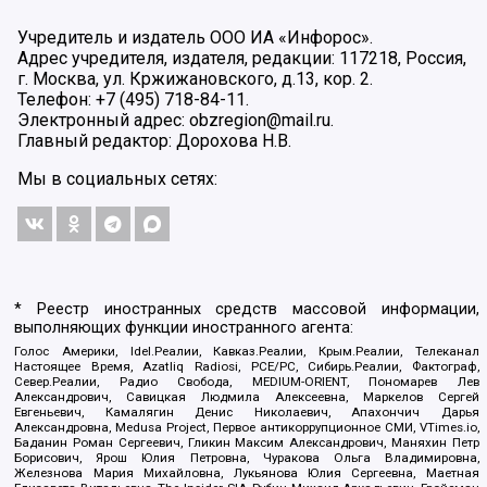
Учредитель и издатель ООО ИА «Инфорос».
Адрес учредителя, издателя, редакции: 117218, Россия,
г. Москва, ул. Кржижановского, д.13, кор. 2.
Телефон: +7 (495) 718-84-11.
Электронный адрес: obzregion@mail.ru.
Главный редактор: Дорохова Н.В.
Мы в социальных сетях:
* Реестр иностранных средств массовой информации,
выполняющих функции иностранного агента:
Голос Америки, Idel.Реалии, Кавказ.Реалии, Крым.Реалии, Телеканал
Настоящее Время, Azatliq Radiosi, PCE/PC, Сибирь.Реалии, Фактограф,
Север.Реалии, Радио Свобода, MEDIUM-ORIENT, Пономарев Лев
Александрович, Савицкая Людмила Алексеевна, Маркелов Сергей
Евгеньевич, Камалягин Денис Николаевич, Апахончич Дарья
Александровна, Medusa Project, Первое антикоррупционное СМИ, VTimes.io,
Баданин Роман Сергеевич, Гликин Максим Александрович, Маняхин Петр
Борисович, Ярош Юлия Петровна, Чуракова Ольга Владимировна,
Железнова Мария Михайловна, Лукьянова Юлия Сергеевна, Маетная