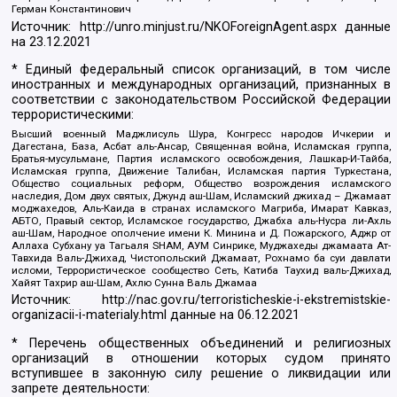
Герман Константинович
Источник:
http://unro.minjust.ru/NKOForeignAgent.aspx
данные
на
23.12.2021
* Единый федеральный список организаций, в том числе
иностранных и международных организаций, признанных в
соответствии с законодательством Российской Федерации
террористическими:
Высший военный Маджлисуль Шура, Конгресс народов Ичкерии и
Дагестана, База, Асбат аль-Ансар, Священная война, Исламская группа,
Братья-мусульмане, Партия исламского освобождения, Лашкар-И-Тайба,
Исламская группа, Движение Талибан, Исламская партия Туркестана,
Общество социальных реформ, Общество возрождения исламского
наследия, Дом двух святых, Джунд аш-Шам, Исламский джихад – Джамаат
моджахедов, Аль-Каида в странах исламского Магриба, Имарат Кавказ,
АБТО, Правый сектор, Исламское государство, Джабха аль-Нусра ли-Ахль
аш-Шам, Народное ополчение имени К. Минина и Д. Пожарского, Аджр от
Аллаха Субхану уа Тагьаля SHAM, АУМ Синрике, Муджахеды джамаата Ат-
Тавхида Валь-Джихад, Чистопольский Джамаат, Рохнамо ба суи давлати
исломи, Террористическое сообщество Сеть, Катиба Таухид валь-Джихад,
Хайят Тахрир аш-Шам, Ахлю Сунна Валь Джамаа
Источник:
http://nac.gov.ru/terroristicheskie-i-ekstremistskie-
organizacii-i-materialy.html
данные на
06.12.2021
* Перечень общественных объединений и религиозных
организаций в отношении которых судом принято
вступившее в законную силу решение о ликвидации или
запрете деятельности: