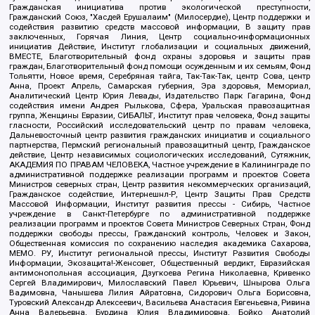
Гражданская инициатива против экологической преступности,
Гражданский Союз, "Хасдей Ерушалаим" (Милосердие), Центр поддержки и
содействия развитию средств массовой информации, В защиту прав
заключенных, Горячая Линия, Центр социально-информационных
инициатив Действие, Институт глобализации и социальных движений,
ВМЕСТЕ, Благотворительный фонд охраны здоровья и защиты прав
граждан, Благотворительный фонд помощи осужденным и их семьям, Фонд
Тольятти, Новое время, Серебряная тайга, Так-Так-Так, центр Сова, центр
Анна, Проект Апрель, Самарская губерния, Эра здоровья, Мемориал,
Аналитический Центр Юрия Левады, Издательство Парк Гагарина, Фонд
содействия имени Андрея Рылькова, Сфера, Уральская правозащитная
группа, Женщины Евразии, СИБАЛЬТ, Институт прав человека, Фонд защиты
гласности, Российский исследовательский центр по правам человека,
Дальневосточный центр развития гражданских инициатив и социального
партнерства, Пермский региональный правозащитный центр, Гражданское
действие, Центр независимых социологических исследований, Сутяжник,
АКАДЕМИЯ ПО ПРАВАМ ЧЕЛОВЕКА, Частное учреждение в Калининграде по
административной поддержке реализации программ и проектов Совета
Министров северных стран, Центр развития некоммерческих организаций,
Гражданское содействие, Интернешнл-Р, Центр Защиты Прав Средств
Массовой Информации, Институт развития прессы - Сибирь, Частное
учреждение в Санкт-Петербурге по административной поддержке
реализации программ и проектов Совета Министров Северных Стран, Фонд
поддержки свободы прессы, Гражданский контроль, Человек и Закон,
Общественная комиссия по сохранению наследия академика Сахарова,
МЕМО. РУ, Институт региональной прессы, Институт Развития Свободы
Информации, Экозащита!-Женсовет, Общественный вердикт, Евразийская
антимонопольная ассоциация, Дзугкоева Регина Николаевна, Кривенко
Сергей Владимирович, Милославский Павел Юрьевич, Шнырова Ольга
Вадимовна, Чанышева Лилия Айратовна, Сидорович Ольга Борисовна,
Туровский Александр Алексеевич, Васильева Анастасия Евгеньевна, Ривина
Анна Валерьевна, Бурдина Юлия Владимировна, Бойко Анатолий