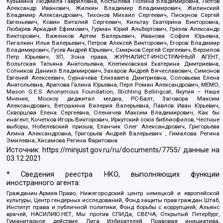
Кузьмина Людмила Гавриловна, Костылева Полина Владимировна, Лютов
Александр Иванович, Жилкин Владимир Владимирович, Жилинский
Владимир Александрович, Тихонов Михаил Сергеевич, Пискунов Сергей
Евгеньевич, Ковин Виталий Сергеевич, Кильтау Екатерина Викторовна,
Любарев Аркадий Ефимович, Гурман Юрий Альбертович, Грезев Александр
Викторович, Важенков Артем Валерьевич, Иванова София Юрьевна,
Пигалкин Илья Валерьевич, Петров Алексей Викторович, Егоров Владимир
Владимирович, Гусев Андрей Юрьевич, Смирнов Сергей Сергеевич, Верзилов
Петр Юрьевич, ЗП, Зона права, ЖУРНАЛИСТ-ИНОСТРАННЫЙ АГЕНТ,
Вольтская Татьяна Анатольевна, Клепиковская Екатерина Дмитриевна,
Сотников Даниил Владимирович, Захаров Андрей Вячеславович, Симонов
Евгений Алексеевич, Сурначева Елизавета Дмитриевна, Соловьева Елена
Анатольевна, Арапова Галина Юрьевна, Перл Роман Александрович, МЕМО,
Mason G.E.S. Anonymous Foundation, Stichting Bellingcat, Якутия – Наше
Мнение, Москоу диджитал медиа, РС-Балт, Заговора Максим
Александрович, Ветошкина Валерия Валерьевна, Павлов Иван Юрьевич,
Скворцова Елена Сергеевна, Оленичев Максим Владимирович, Как бы
инагент, Кочетков Игорь Викторович, Иркутский союз библиофилов, Честные
выборы, Нобелевский призыв, Еланчик Олег Александрович, Григорьева
Алина Александровна, Григорьев Андрей Валерьевич , Гималова Регина
Эмилевна, Хисамова Регина Фаритовна
Источник:
https://minjust.gov.ru/ru/documents/7755/
данные на
03.12.2021
* Сведения реестра НКО, выполняющих функции
иностранного агента:
Гражданин.Армия.Право, Нижегородский центр немецкой и европейской
культуры, Центр гендерных исследований, Фонд защиты прав граждан Штаб,
Институт права и публичной политики, Фонд борьбы с коррупцией, Альянс
врачей, НАСИЛИЮ.НЕТ, Мы против СПИДа, СВЕЧА, Открытый Петербург,
Гуманитарное действие, Лига Избирателей, Правовая инициатива,