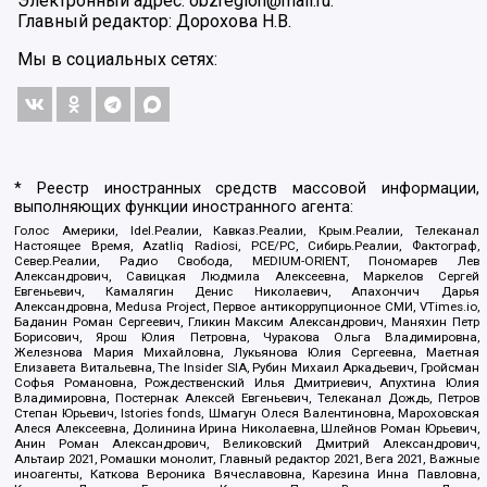
Электронный адрес: obzregion@mail.ru.
Главный редактор: Дорохова Н.В.
Мы в социальных сетях:
* Реестр иностранных средств массовой информации,
выполняющих функции иностранного агента:
Голос Америки, Idel.Реалии, Кавказ.Реалии, Крым.Реалии, Телеканал
Настоящее Время, Azatliq Radiosi, PCE/PC, Сибирь.Реалии, Фактограф,
Север.Реалии, Радио Свобода, MEDIUM-ORIENT, Пономарев Лев
Александрович, Савицкая Людмила Алексеевна, Маркелов Сергей
Евгеньевич, Камалягин Денис Николаевич, Апахончич Дарья
Александровна, Medusa Project, Первое антикоррупционное СМИ, VTimes.io,
Баданин Роман Сергеевич, Гликин Максим Александрович, Маняхин Петр
Борисович, Ярош Юлия Петровна, Чуракова Ольга Владимировна,
Железнова Мария Михайловна, Лукьянова Юлия Сергеевна, Маетная
Елизавета Витальевна, The Insider SIA, Рубин Михаил Аркадьевич, Гройсман
Софья Романовна, Рождественский Илья Дмитриевич, Апухтина Юлия
Владимировна, Постернак Алексей Евгеньевич, Телеканал Дождь, Петров
Степан Юрьевич, Istories fonds, Шмагун Олеся Валентиновна, Мароховская
Алеся Алексеевна, Долинина Ирина Николаевна, Шлейнов Роман Юрьевич,
Анин Роман Александрович, Великовский Дмитрий Александрович,
Альтаир 2021, Ромашки монолит, Главный редактор 2021, Вега 2021, Важные
иноагенты, Каткова Вероника Вячеславовна, Карезина Инна Павловна,