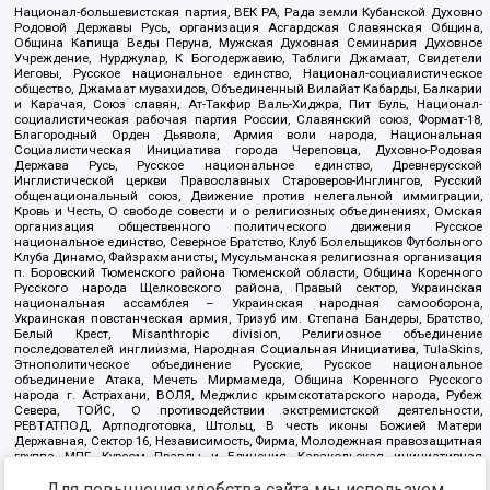
Национал-большевистская партия, ВЕК РА, Рада земли Кубанской Духовно
Родовой Державы Русь, организация Асгардская Славянская Община,
Община Капища Веды Перуна, Мужская Духовная Семинария Духовное
Учреждение, Нурджулар, К Богодержавию, Таблиги Джамаат, Свидетели
Иеговы, Русское национальное единство, Национал-социалистическое
общество, Джамаат мувахидов, Объединенный Вилайат Кабарды, Балкарии
и Карачая, Союз славян, Ат-Такфир Валь-Хиджра, Пит Буль, Национал-
социалистическая рабочая партия России, Славянский союз, Формат-18,
Благородный Орден Дьявола, Армия воли народа, Национальная
Социалистическая Инициатива города Череповца, Духовно-Родовая
Держава Русь, Русское национальное единство, Древнерусской
Инглистической церкви Православных Староверов-Инглингов, Русский
общенациональный союз, Движение против нелегальной иммиграции,
Кровь и Честь, О свободе совести и о религиозных объединениях, Омская
организация общественного политического движения Русское
национальное единство, Северное Братство, Клуб Болельщиков Футбольного
Клуба Динамо, Файзрахманисты, Мусульманская религиозная организация
п. Боровский Тюменского района Тюменской области, Община Коренного
Русского народа Щелковского района, Правый сектор, Украинская
национальная ассамблея – Украинская народная самооборона,
Украинская повстанческая армия, Тризуб им. Степана Бандеры, Братство,
Белый Крест, Misanthropic division, Религиозное объединение
последователей инглиизма, Народная Социальная Инициатива, TulaSkins,
Этнополитическое объединение Русские, Русское национальное
объединение Атака, Мечеть Мирмамеда, Община Коренного Русского
народа г. Астрахани, ВОЛЯ, Меджлис крымскотатарского народа, Рубеж
Севера, ТОЙС, О противодействии экстремистской деятельности,
РЕВТАТПОД, Артподготовка, Штольц, В честь иконы Божией Матери
Державная, Сектор 16, Независимость, Фирма, Молодежная правозащитная
группа МПГ, Курсом Правды и Единения, Каракольская инициативная
группа, Автоград Крю, Союз Славянских Сил Руси, Алля-Аят,
Для повышения удобства сайта мы используем
Благотворительный пансионат Ак Умут, Русская республика Русь,