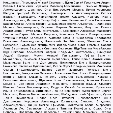
Николаевич, Пивоваров Андрей Сергеевич, Дугин Сергей Георгиевич, Аверин
Виталий Евгеньевич, Барахоев Магомед Бекханович, Шевченко Дмитрий
Александрович, Шарипков Олег Викторович, Мошель Ирина Ароновна,
Шведов Григорий Сергеевич, Пономарев Лев Александрович, Созаев
Валерий Валерьевич, Каргалицкий Борис Юльевич, Исакова Ирина
Александровна, Исламов Тимур Рифгатович, Романова Ольга Евгеньевна,
Щаров Сергей Алексадрович, Цирульников Борис Альбертович, Халидова
Марина Владимировна, Людевиг Марина Зариевна, Федотова Галина
Анатольевна, Паутов Юрий Анатольевич, Верховский Александр Маркович,
Пислакова-Паркер Марина Петровна, Кочеткова Татьяна Владимировна,
Чуркина Наталья Валерьевна, Акимова Татьяна Николаевна, Золотарева
Екатерина Александровна, Рачинский Ян Збигневич, Жемкова Елена
Борисовна, Гудков Лев Дмитриевич, Илларионова Юлия Юрьевна, Саранг
Анна Васильевна, Захарова Светлана Сергеевна, Щур Татьяна Михайловна,
Щур Николай Алексеевич, Аверин Владимир Анатольевич, Блинушов
Андрей Юрьевич, Мосин Алексей Геннадьевич, Гефтер Валентин
Михайлович, Симонов Алексей Кириллович, Флиге Ирина Анатольевна,
Мельникова Валентина Дмитриевна, Вититинова Елена Владимировна,
Баженова Светлана Куприяновна, Исаев Сергей Владимирович, Максимов
Сергей Владимирович, Беляев Сергей Иванович, Голубева Елена
Николаевна, Ганнушкина Светлана Алексеевна, Закс Елена Владимировна,
Буртина Елена Юрьевна, Гендель Людмила Залмановна, Кокорина
Екатерина Алексеевна, Шуманов Илья Вячеславович, Арапова Галина
Юрьевна, Свечников Анатолий Мариевич, Прохоров Вадим Юрьевич,
Шахова Елена Владимировна, Подузов Сергей Васильевич, Протасова
Ирина Вячеславовна, Литинский Леонид Борисович, Лукашевский Сергей
Маркович, Бахмин Вячеслав Иванович, Шабад Анатолий Ефимович, Сухих
Дарья Николаевна, Орлов Олег Петрович, Добровольская Анна
Дмитриевна, Королева Александра Евгеньевна, Смирнов Владимир
Александрович, Вицин Сергей Ефимович, Золотухин Борис Андреевич,
Левинсон Лев Семенович, Локшина Татьяна Иосифовна, Орлов Олег
Петрович, Полякова Мара Федоровна, Резник Генри Маркович, Захаров