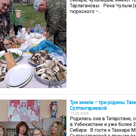
Тарлагановы Река Чулым (в
тюркского –...
Три земли – три родины Таз
Султангариевой
15.03.2026
Родилась она в Татарстане,
в Узбекистане и уже более 2
Сибири В гости к Тазкире 
Султангариевой я пришла вм