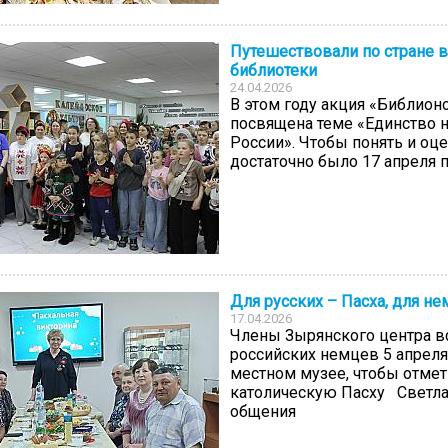
Путешествовали по стране в
библиотеки
24.04.2026
В этом году акция «Библион
посвящена теме «Единство н
России». Чтобы понять и оце
достаточно было 17 апреля пр
Для русских – Пасха, для не
17.04.2026
Члены Зырянского центра в
российских немцев 5 апреля
местном музее, чтобы отмет
католическую Пасху Светла
общения