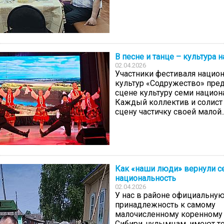
В песне и танце – культура 
02.04.2026
Участники фестиваля нацио
культур «Содружество» пред
сцене культуру семи нацио
Каждый коллектив и солист 
сцену частичку своей малой..
Как «наши люди» вернули с
национальность
02.04.2026
У нас в районе официальну
принадлежность к самому
малочисленному коренному
Сибири, чулымцам, имеют то