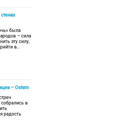
 стенах
очь» была
ародов – сила
нить эту силу,
ийти в...
мцев – Ostern
стреч
 собрались в
ить
я радость