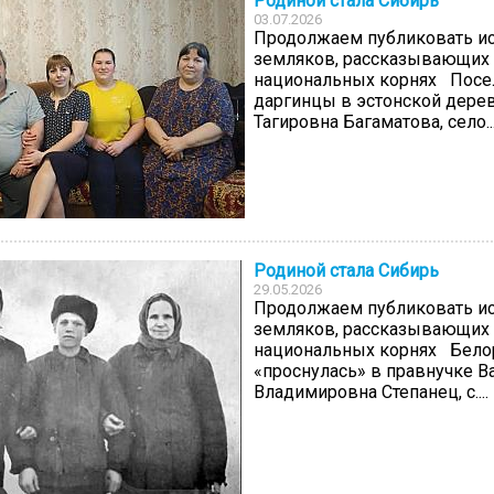
Родиной стала Сибирь
03.07.2026
Продолжаем публиковать и
земляков, рассказывающих 
национальных корнях Посе
даргинцы в эстонской дере
Тагировна Багаматова, село..
20.09.2017
Посмотреть...
Родиной стала Сибирь
29.05.2026
Продолжаем публиковать и
земляков, рассказывающих 
национальных корнях Бело
«проснулась» в правнучке В
Владимировна Степанец, с....