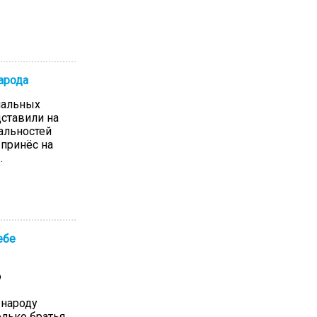
народа
нальных
ставили на
нальностей
принёс на
.
ебе
ю
 народу
лько братья