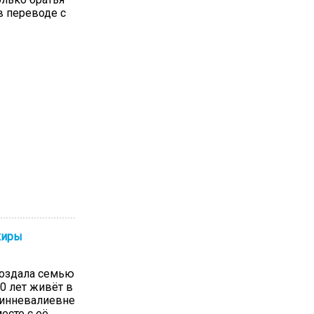
 переводе с
киры
 создала семью
0 лет живёт в
Минневалиевне
есте с её