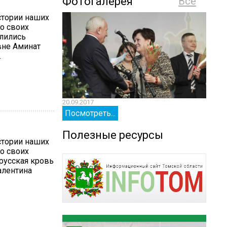
Фотогалерея
Все
стории наших
о своих
лились
вне Аминат
.
20.09.2017
20.09.
Посмотреть...
Посм
Полезные ресурсы
стории наших
о своих
русская кровь
алентина