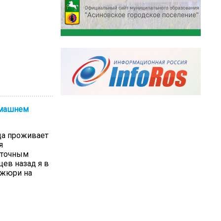
омашнем
да проживает
я
сточным
ев назад я в
 жюри на