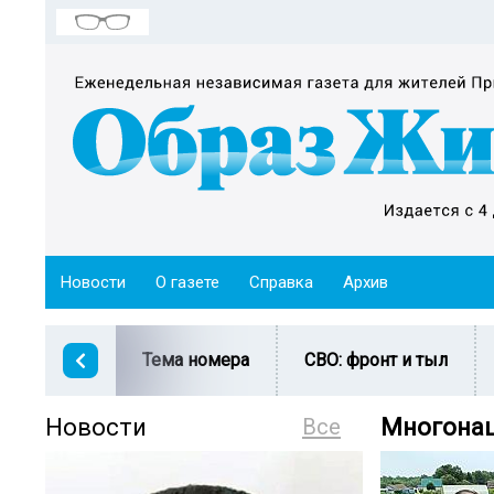
Новости
О газете
Справка
Архив
Тема номера
СВО: фронт и тыл
Новости
Все
Многонац